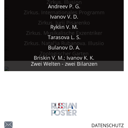
Zirkus. Illusion
Andreev P. G.
Zirkus. Internationales Programm
Ivanov V. D.
Zirkus. Jurij Pisarenko
Ryklin V. M.
Zirkus. Musikalische Exzentriker
Tarasova L. S.
Zirkus. Natal'ja Rubanova. Illusiio
Bulanov D. A.
Zoologischer Garten
Briskin V. M.; Ivanov K. K.
Zwei Welten - zwei Bilanzen
DATENSCHUTZ