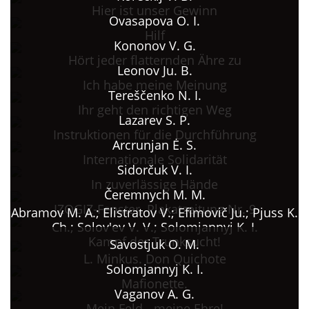
Hier ist unser Gewinn
Ovasapova O. I.
Hilf
Kononov V. G.
Hört jeder flatternden Ähre zu
Leonov Ju. B.
Ich habe meine Meinung
Tereščenko N. I.
Ihr geht den richtigen Weg
Lazarev S. P.
Instruktionen für die Durchführung
Arcrunjan Ė. S.
Internationale Solidarität
Sidorčuk V. I.
In zuverlässige Hände
Čeremnych M. M.
IZOGIZ-Fenster. Plakatzeitung Nr. 9
Abramov M. A.; Elistratov V.; Efimovič Ju.; Pjuss K.
Ch.; Solov'ev V. V.; Solomjannyj K. I.
Kampf der Trunksucht!
Savostjuk O. M.
L. Minkus. Don Quichote
Solomjannyj K. I.
Mafionette.
Vaganov A. G.
Mein Feld - meine Ehre!