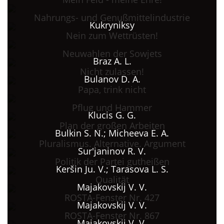
Nahrungs- und Genußmittelindustrie
Kukryniksy
Nein zum Wettrüsten!
Neuwahlen der Sowjets
Braz A. L.
Nicht zulassen!
Bulanov D. A.
Papa, trink nicht
Pflug und Hammer
Klucis G. G.
Plan der großen Arbeiten
Bulkin S. N.; Micheeva E. A.
Pluralismus. Alternative. Argument
Sur'janinov R. V.
Politik der Partei gutheißen
Keršin Ju. V.; Tarasova L. S.
Qualität
Majakovskij V. V.
ROSTA-Fenster Nr. 427
Majakovskij V. V.
ROSTA-Fenster Nr. 867
Majakovskij V. V.