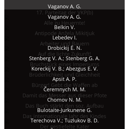
Vaganov A. G.
17. Parteitag der VKP(b)
Vaganov A. G.
Alle zu Heuernte!
Belkin V.
Antipode Anžela Mikitjuk
Lebedev I.
Arbeiter und Bauern
Drobickij Ė. N.
Auf die lichte Zukunft!
Stenberg V. A.; Stenberg G. A.
Bruchstück eines Imperiums
Koreckij V. B.; Abezgus E. V.
Brüderlichkeit und Gleichheit
Apsit A. P.
Bürger! Gebt die Waffen ab
Čeremnych M. M.
Damit das Messer aus dieser Pfote
Chomov N. M.
Das Buch stärkt den soz. Aufbau
Bulotaite-Jurkunene G.
Das internationale Jahr des Kindes
Terechova V.; Tuzlukov B. D.
Der gestiefelte Kater