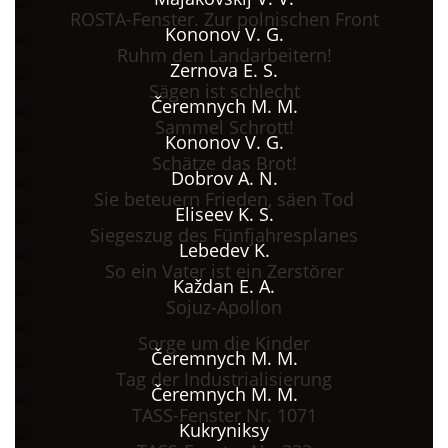
ROSTA-Fenster. Zur polnischen Front
Kononov V. G.
Ruhm den Landarbeitern!
Zernova E. S.
Sägen ist schlecht
Čeremnych M. M.
Sammel Schrott!
Kononov V. G.
Schätze das Brot!
Dobrov A. N.
Sie beteuern Frieden, säen Tod
Eliseev K. S.
Siegeszug des Fünfjahresplanes
Lebedev K.
So ein Vater ist ein Zerstörer
Každan E. A.
Sojuz-Apollon
Sorge um die Kinder
Čeremnych M. M.
Tag der Industrialisierung
Čeremnych M. M.
TASS-Fenster Nr. 1071
Kukryniksy