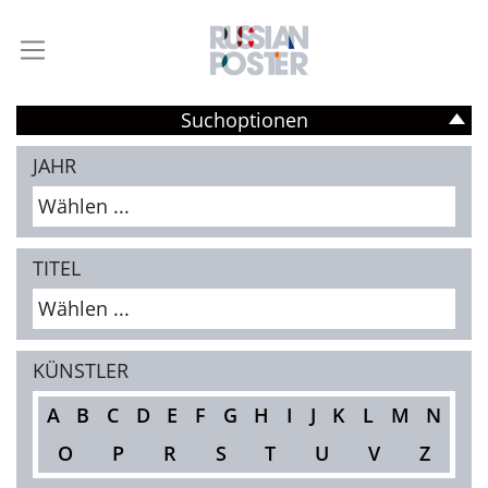
Suchoptionen
JAHR
Wählen ...
TITEL
Wählen ...
KÜNSTLER
A
B
C
D
E
F
G
H
I
J
K
L
M
N
O
P
R
S
T
U
V
Z