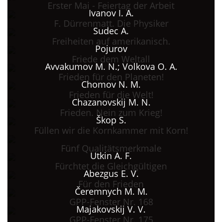
Erster Mai - Feiertag der Arbeit
Ivanov I. A.
F. Dürrenmatt. Die Physiker
Sudec A.
Freiheiten auf amerikanisch.
Pojurov
Friede dem Weltall
Avvakumov M. N.; Volkova O. A.
Frieden für den Planeten!
Chomov N. M.
Frieden für die Welt!
Chazanovskij M. N.
Frieden. Nein zum Krieg!
Škop S.
Füllen wir die Kornkammer mit Korn!
Fünf Qualitätsmerkmale
Utkin A. F.
Fürchtet die Gleichgültigen
Abezgus E. V.
Für den Frieden
Čeremnych M. M.
GPP-Fenster Nr. 168
Majakovskij V. V.
GPP-Fenster Nr. 175