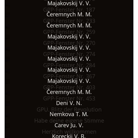
Majakovskij V. V.
GPP-Fenster Nr. 187
Čeremnych M. M.
GPP-Fenster Nr. 233
Čeremnych M. M.
GPP-Fenster Nr. 259
Majakovskij V. V.
GPP-Fenster Nr. 270
Majakovskij V. V.
GPP-Fenster Nr. 274
Majakovskij V. V.
GPP-Fenster Nr. 284
Majakovskij V. V.
GPP-Fenster Nr. 367
Majakovskij V. V.
GPP-Fenster Nr. 403
Čeremnych M. M.
GPP-Fenster Nr. 453
Deni V. N.
GPU. Blitz der Revolution
Nemkova T. M.
Habe deine eigene Stimme
Carev Ju. V.
Herzlich willkommen
Koreckij V. B.