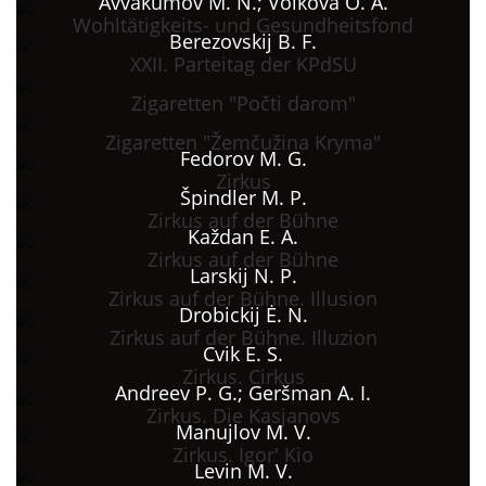
Avvakumov M. N.; Volkova O. A.
Wohltätigkeits- und Gesundheitsfond
Berezovskij B. F.
XXII. Parteitag der KPdSU
Zigaretten "Počti darom"
Zigaretten "Žemčužina Kryma"
Fedorov M. G.
Zirkus
Špindler M. P.
Zirkus auf der Bühne
Každan E. A.
Zirkus auf der Bühne
Larskij N. P.
Zirkus auf der Bühne. Illusion
Drobickij Ė. N.
Zirkus auf der Bühne. Illuzion
Cvik E. S.
Zirkus. Cirkus
Andreev P. G.; Geršman A. I.
Zirkus. Die Kasjanovs
Manujlov M. V.
Zirkus. Igor' Kio
Levin M. V.