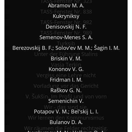
TASS-Fenster Nr. 323
Abramov M. A.
TASS-Fenster Nr. 838
Kukryniksy
TASS-Fenster Nr. 982
Denisovskij N. F.
TASS-Fenster Nr. 989
Semenov-Menes S. A.
Turksib
Berezovskij B. F.; Solov'ev M. M.; Šagin I. М.
Unter der Führung Stalins
Briskin V. M.
Vasja Terkin
Kononov V. G.
Vergiss eine Lehre nicht
Fridman I. M.
Vorladung vor das Gericht
Raškov G. N.
V. Šukšin. Im Profil und von vorn
Semenichin V.
Wir - das sind sie.
Potapov V. M.; Bel'skij L. I.
Wir lernen den Kommunismus
Bulanov D. A.
Wir räumen die Felder rechtzeitig.