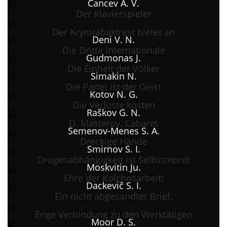
Čancev A. V.
Der Klavierspieler
Der Krymtabaktrest bietet an
Deni V. N.
Die Dritte Internationale
Gudmonas J.
Die Einheit der Völker
Simakin N.
Die Partei ist der Geist
Kotov N. G.
Die Verluste kosten
Raškov G. N.
D. Masterov. Cabaret
Semenov-Menes S. A.
Dreckige Hände
Smirnov S. I.
Drogenabhängigkeit ist Selbstmord!
Moskvitin Ju.
Ehre der Kolchosarbeit!
Dackevič S. I.
Ein nicht abgesandter Brief.
Enge Verbindung zu den Werktätigen
Moor D. S.