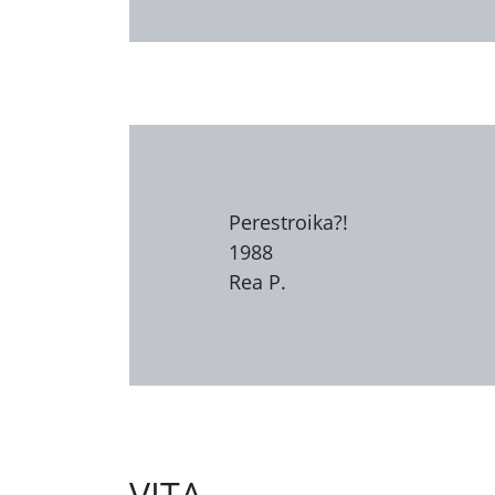
Perestroika?!
1988
Rea P.
VITA