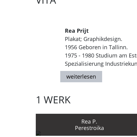
Rea Prijt
Plakat; Graphikdesign.
1956 Geboren in Tallinn.
1975 - 1980 Studium am Estn
Spezialisierung Industriekun
Seit 1975 Beschäftigung mit
Seit 1976 Teilnahme an nati
1 WERK
Rea P.
Perestroika