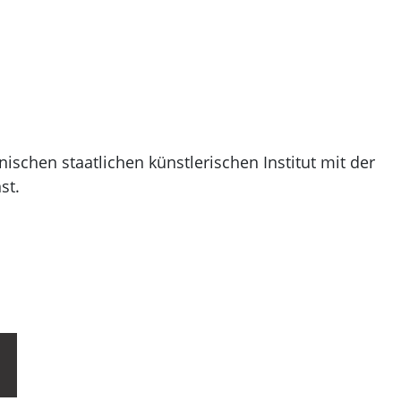
ischen staatlichen künstlerischen Institut mit der
st.
 Plakaten.
onalen und internationalen Ausstellungen.