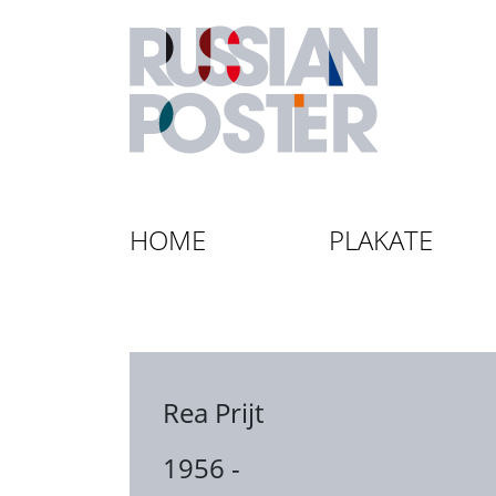
HOME
PLAKATE
Rea Prijt
1956 -