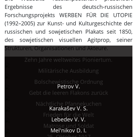
Ergebnisse des deutsch-russischen
Forschungsprojekts WERBEN FÜR DIE UTOPIE
(1992–2005) zur Kunst- und Kulturgeschichte der
russischen und sowjetischen Plakats seit 1850,
des sowjetischen visuellen Agitprop, seiner
Strukturen, Organisationen und Akteure.
Zehn Jahre weltweites Pioniertum.
Militärische Ausbildung
Bolschewistische Ordnung
Petrov V.
Gebt die leeren Flakons zurück
Nächtliche Pfannekuchen
Karakašev V. S.
Frieden für die Welt
Lebedev V. V.
Matrose und Soldat
Mel'nikov D. I.
25. Oktober 1917