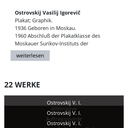
Ostrovskij Vasilij Igorevič
Plakat; Graphik.
1936 Geboren in Moskau.
1960 Abschluß der Plakatklasse des
Moskauer Surikov-Instituts der
Akademie der Künste der UdSSR (MGChI)
bei M. M. Čeremnych und N. A.
Ponomarev.
1960 - 1973 Filmplakate für den Verlag
"Reklamfil'm".
22 WERKE
1961 Gesellschaftspolitische Plakate für
die Verlage "Sovetskij chudožnik",
Ostrovskij V. I.
"Izobrazitel'noe iskusstvo" und "Plakat"-
Alternative
"Panorama".
Ostrovskij V. I.
Auftragsmorde
Seit 1962 Teilnahme an nationalen und
Ostrovskij V. I.