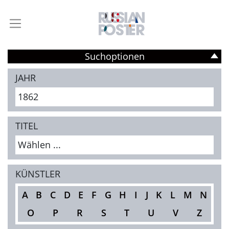
Suchoptionen
JAHR
1862
TITEL
Wählen ...
KÜNSTLER
A
B
C
D
E
F
G
H
I
J
K
L
M
N
O
P
R
S
T
U
V
Z