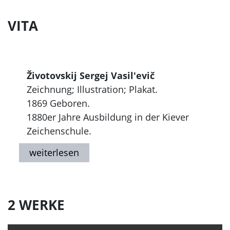
VITA
Životovskij Sergej Vasil'evič
Zeichnung; Illustration; Plakat.
1869 Geboren.
1880er Jahre Ausbildung in der Kiever
Zeichenschule.
1888 - 1894 Gasthörer an der
Kaiserlichen Akademie der Künste in St.
Petersburg (IACh).
1888 - 1917 Zeichnet für die Zeitschriften
"Niva", "Vsemirnaja illjustracija",
2 WERKE
"Skandal", "Strely", "Ogonek",
Anfertigung von Staffeleizeichnungen,