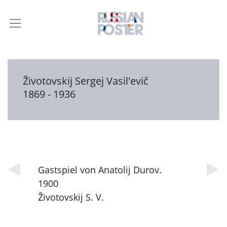
Životovskij Sergej Vasil'evič
1869 - 1936
Gastspiel von Anatolij Durov.
1900
Životovskij S. V.