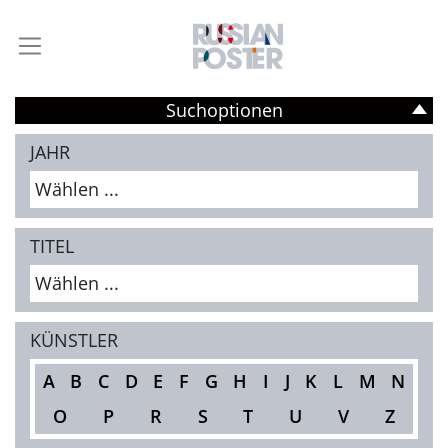
Suchoptionen
JAHR
Wählen ...
TITEL
Wählen ...
KÜNSTLER
A
B
C
D
E
F
G
H
I
J
K
L
M
N
O
P
R
S
T
U
V
Z