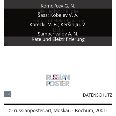
Komol'cev G. N.
Die Leninsche Idee
Šass; Kobelev V. A.
Lenin und Elektrifizierung
Koreckij V. B.; Keršin Ju. V.
Licht
Samochvalov A. N.
Räte und Elektrifizierung
DATENSCHUTZ
© russianposter.art, Moskau - Bochum, 2001-