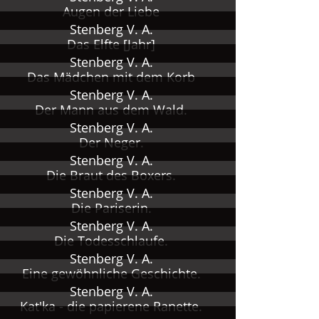
Augen der Liebe
Stenberg V. A.
Das Elfte [Jahr]
Stenberg V. A.
Das Mädchen mit dem Korb
Stenberg V. A.
Der Mann aus dem Wald.
Stenberg V. A.
Der Neger.
Stenberg V. A.
Die Braut des Boxers.
Stenberg V. A.
Die Pariserin.
es bei
Stenberg V. A.
Die Todesschlaufe.
Stenberg V. A.
Eine gewöhnliche Geschichte.
stuhl
Stenberg V. A.
Kat'ka - die papierene Ranette.
t