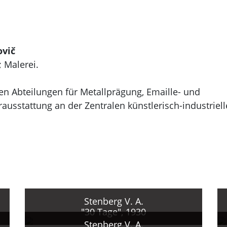
ovič
; Malerei.
en Abteilungen für Metallprägung, Emaille- und
usstattung an der Zentralen künstlerisch-industriel
 E. Egorov, P. V. Kuznecov und A. S. Janov.
tionen für Aufführungen des Filmateliers A. A.
 Operetten-Theaters.
raufführungen in Moskau.
 SVOMAS in der Abteilung Monumentalmalerei, Skulpt
i G. B. Jakulov. Beginn der Zusammenarbeit mit sein
Stenberg V. A.
"30 Tage", 1930
Theateraufführungen, Revolutionsfeierlichkeiten,
Stenberg V. A.