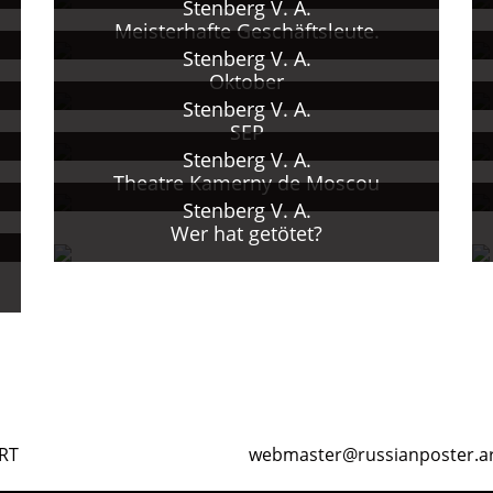
Stenberg V. A.
Meisterhafte Geschäftsleute.
ines Bruders alleiniger verantwortlicher Künstler be
Stenberg V. A.
en Platzes und anderer Plätze, Leitender Künstler des
Oktober
heateraufführungen.
Stenberg V. A.
SEP
den Künstler des Majakovskij-Museums in Moskau.
Stenberg V. A.
ten Weltkrieg; Portraits.
Theatre Kamerny de Moscou
tler bei "Mosgoroformlenie"; Anfertigung von Diorame
Stenberg V. A.
Wer hat getötet?
RT
webmaster@russianposter.a