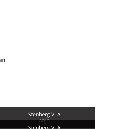
len
ur,
em
Stenberg V. A.
Anja.
Stenberg V. A.