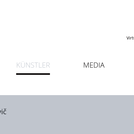
Vir
KÜNSTLER
MEDIA
ič