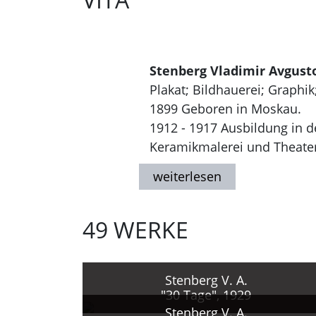
Stenberg Vladimir Avgust
Plakat; Bildhauerei; Graphik
1899 Geboren in Moskau.
1912 - 1917 Ausbildung in d
Keramikmalerei und Theatera
Stroganov-Lehranstalt bei V.
1915 Anfertigung von Dekora
Chanžonkovs und des Kiever
49 WERKE
1916 Gestaltung von Theate
1917 - 1920 Studium an den
Architektur und Graphik be
Bruder G. S. Stenberg.
Stenberg V. A.
"30 Tage", 1929
1918 - 1921 Gestaltung von 
Stenberg V. A.