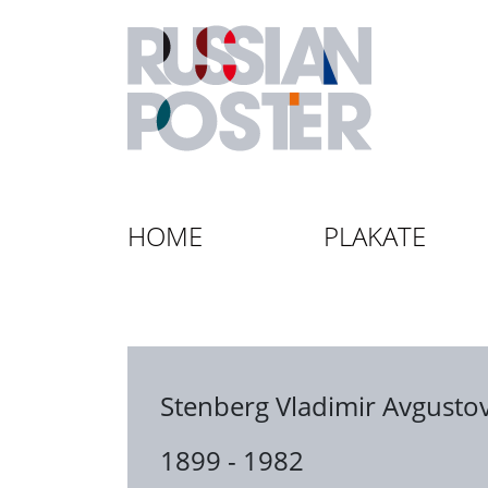
HOME
PLAKATE
Stenberg Vladimir Avgustov
1899 - 1982