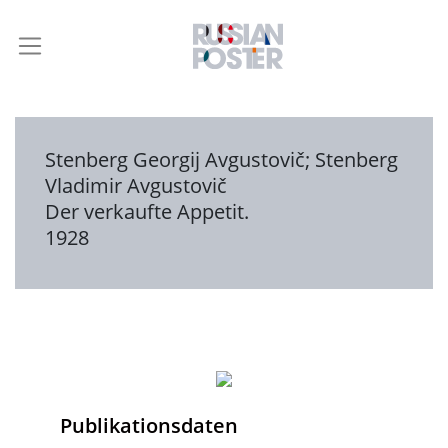
Stenberg Georgij Avgustovič
;
Stenberg
Vladimir Avgustovič
Der verkaufte Appetit.
1928
Publikationsdaten