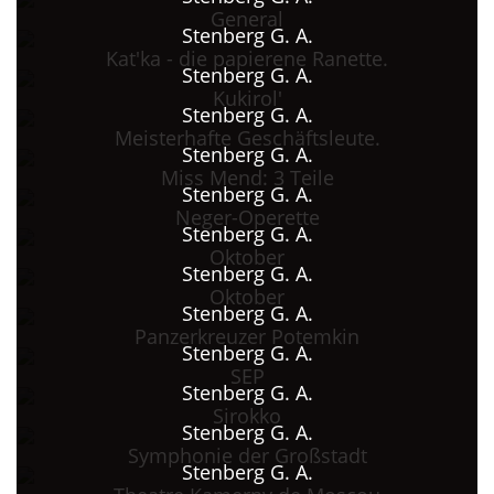
General
(Auszeichnung).
Stenberg G. A.
1933 Tödlich verunglückt in Moskau.
Kat'ka - die papierene Ranette.
Stenberg G. A.
Kukirol'
Stenberg G. A.
Meisterhafte Geschäftsleute.
Stenberg G. A.
Miss Mend: 3 Teile
Stenberg G. A.
Neger-Operette
Stenberg G. A.
Oktober
Stenberg G. A.
Oktober
Stenberg G. A.
Panzerkreuzer Potemkin
Stenberg G. A.
SEP
Stenberg G. A.
Sirokko
Stenberg G. A.
Symphonie der Großstadt
Stenberg G. A.