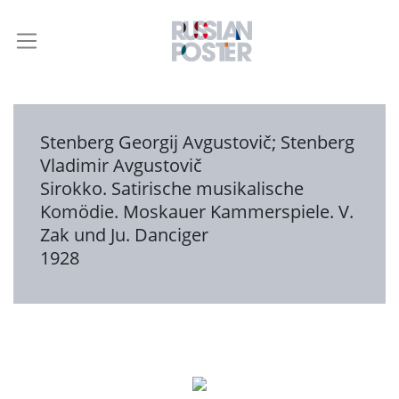
Stenberg Georgij Avgustovič
;
Stenberg
Vladimir Avgustovič
Sirokko. Satirische musikalische
Komödie. Moskauer Kammerspiele. V.
Zak und Ju. Danciger
1928