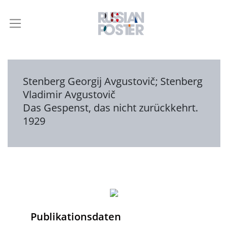
Stenberg Georgij Avgustovič
;
Stenberg
Vladimir Avgustovič
Das Gespenst, das nicht zurückkehrt.
1929
Publikationsdaten