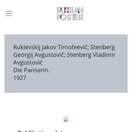
Ruklevskij Jakov Timofeevič
;
Stenberg
Georgij Avgustovič
;
Stenberg Vladimir
Avgustovič
Die Pariserin.
1927