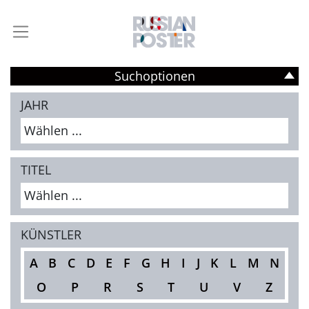
Suchoptionen
JAHR
Wählen ...
TITEL
Wählen ...
KÜNSTLER
A
B
C
D
E
F
G
H
I
J
K
L
M
N
O
P
R
S
T
U
V
Z