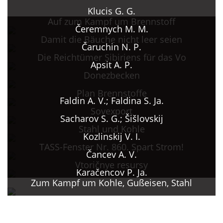
Klucis G. G.
Auf zum Kampf um Brennstoff
Čeremnych M. M.
Damit die Bäuche nicht leer seien
Čaruchin N. P.
Die Reichtümer Sibiriens für das Vo
Apsit A. P.
Donezbecken
Plan Brennstoffe
Faldin A. V.; Faldina S. Ja.
Sovexport
Sacharov S. G.; Šišlovskij
Stahl und Kohle
Kozlinskij V. I.
TASS-Fenster Nr. 860. Spart Strom!
Čancev A. V.
Vtoričnye resursy
Karačencov P. Ja.
Zum Kampf um Kohle, Gußeisen, Stahl