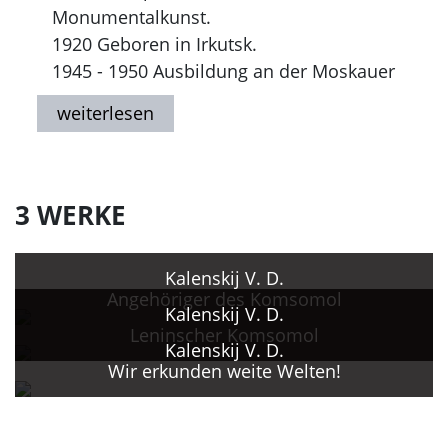
Monumentalkunst.
1920 Geboren in Irkutsk.
1945 - 1950 Ausbildung an der Moskauer
Höheren Künstlerisch-industriellen
Lehranstalt (heutiges Moskauer
Künstlerisch-industrielles S. G.
Stroganov-Institut) bei S. V. Gerasimov,
V. E. Egorov.
3 WERKE
1950 - 1970er Jahre Tätig als Gestalter
und Maler bei der Feiertagsgestaltung
Kalenskij V. D.
Moskauer Gebäude und Plätze.
Angehöriger des Komsomol
1952 - 1953 Lehrtätigkeit an der
Kalenskij V. D.
Leninscher Komsomol
Moskauer Höheren Künstlerisch-
Kalenskij V. D.
industriellen Lehranstalt, dort auch
Wir erkunden weite Welten!
Aspirantur.
Seit 1965 Anfertigung von überwiegend