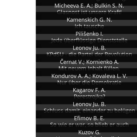
Micheeva E. A.; Bulkin S. N.
Glasnost ist unsere Kraft!
Kamenskich G. N.
Ich tausche
Pilišenko I.
Jede überflüssige Dienststelle
Leonov Ju. B.
KPdSU - die Partei der Revolution
Černat V.; Kornienko A.
Mit neuem Inhalt füllen.
Kondurov A. A.; Kovaleva L. V.
Nur über die Demokratie
Kagarov F. A.
Perestrojka?
Leonov Ju. B.
Schluss damit, einander zu belügen
Efimov B. E.
So wie er war, so blieb er auch
Kuzov G.