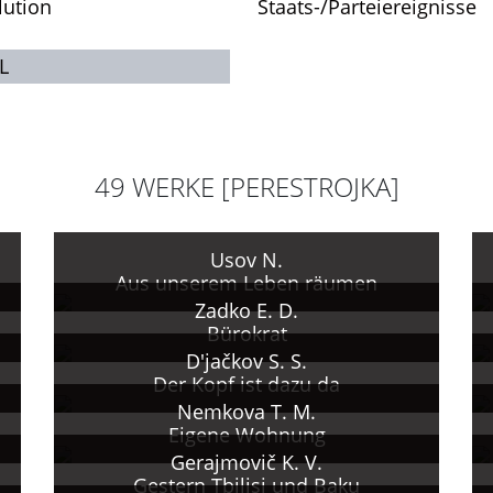
lution
Staats-/Parteiereignisse
L
49 WERKE [PERESTROJKA]
Usov N.
Aus unserem Leben räumen
Zadko E. D.
Bürokrat
D'jačkov S. S.
Der Kopf ist dazu da
Nemkova T. M.
Eigene Wohnung
Gerajmovič K. V.
Gestern Tbilisi und Baku