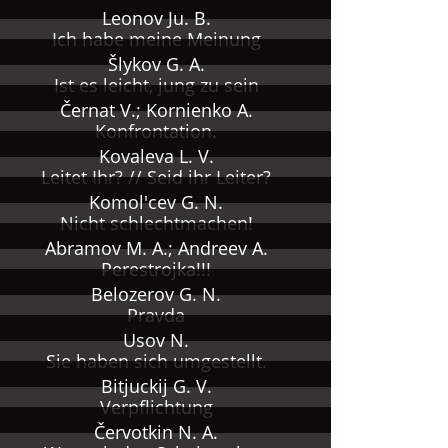
Leonov Ju. B.
Ich habe meine Meinung
Šlykov G. A.
Ist es leicht, jung zu sein
Černat V.; Kornienko A.
Konfrontation.
Kovaleva L. V.
Leitet Ihr? // Seid ihr Leiter?
Komol'cev G. N.
Nicht schlechtmachen!
Abramov M. A.; Andreev A.
Perestrojka!!!
Belozerov G. N.
Pravda
Usov N.
Sie haben sich umgestellt.
Bitjuckij G. V.
Verpflichtung
Červotkin N. A.