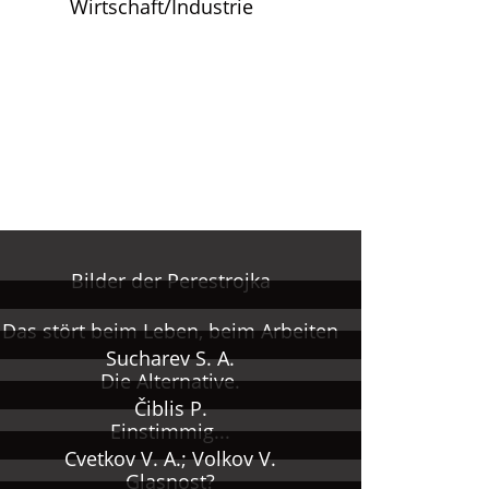
Wirtschaft/Industrie
Bilder der Perestrojka
Das stört beim Leben, beim Arbeiten
Sucharev S. A.
Die Alternative.
Čiblis P.
Einstimmig...
Cvetkov V. A.; Volkov V.
Glasnost?