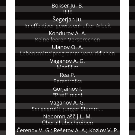
Bokser Ju. B.
Hilf!
Šegerjan Ju.
In effektiver gewissenhafter Arbeit
Kondurov A. A.
Keine leeren Versprechen
Ulanov O. A.
Lebensmittelprogramm verwirklichen
Vaganov A. G.
Mosfil'm
Rea P.
Perestroika
Gorjainov I.
"Pfeif" nicht
Vaganov A. G.
Sei gegrüßt, junger Stamm...
Nepomnjaščij L. M.
Überall abschreiben
Čerenov V. G.; Rešetov A. A.; Kozlov V. P.