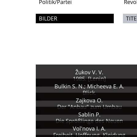
Politik/Partei
Revo
BILDER
TITE
Žukov V. V.
1985. [Lenin]
Bulkin S. N.; Micheeva E. A.
Blick.
Zajkova O.
Der "Anbau" zum Umbau
Sablin P.
Die Sprößlinge des Neuen
Vol'nova I. A.
Freiheit. Hoffnung. Kleidung