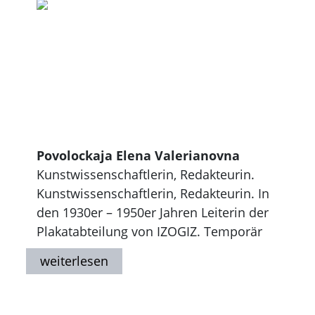
Povolockaja Elena Valerianovna
Kunstwissenschaftlerin, Redakteurin.
Kunstwissenschaftlerin, Redakteurin. In
den 1930er – 1950er Jahren Leiterin der
Plakatabteilung von IZOGIZ. Temporär
auch Sekretärin der Parteizelle dieses
Verlags. Autorin zahlreicher
Publikationen über Plakate und Luboks.
P. zählte zu den wenigen Partei- bzw.