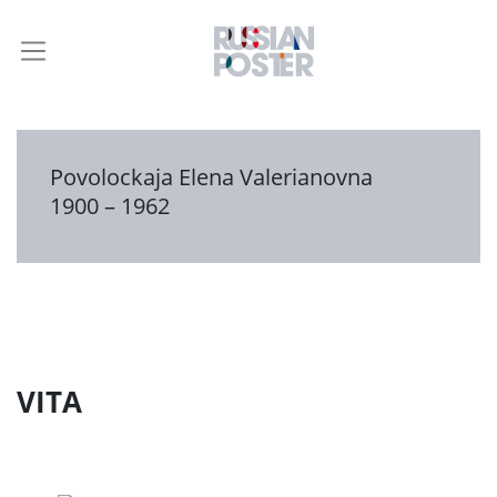
Povolockaja Elena Valerianovna
1900 – 1962
VITA