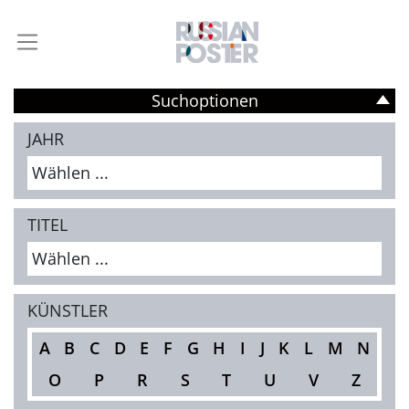
Suchoptionen
JAHR
Wählen ...
TITEL
Wählen ...
KÜNSTLER
A
B
C
D
E
F
G
H
I
J
K
L
M
N
O
P
R
S
T
U
V
Z