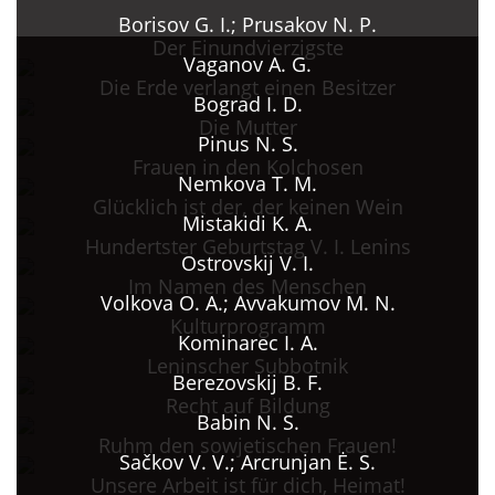
Borisov G. I.; Prusakov N. P.
Der Einundvierzigste
Vaganov A. G.
Die Erde verlangt einen Besitzer
Bograd I. D.
Die Mutter
Pinus N. S.
Frauen in den Kolchosen
Nemkova T. M.
Glücklich ist der, der keinen Wein
Mistakidi K. A.
Hundertster Geburtstag V. I. Lenins
Ostrovskij V. I.
Im Namen des Menschen
Volkova O. A.; Avvakumov M. N.
Kulturprogramm
Kominarec I. A.
Leninscher Subbotnik
Berezovskij B. F.
Recht auf Bildung
Babin N. S.
Ruhm den sowjetischen Frauen!
Sačkov V. V.; Arcrunjan Ė. S.
Unsere Arbeit ist für dich, Heimat!