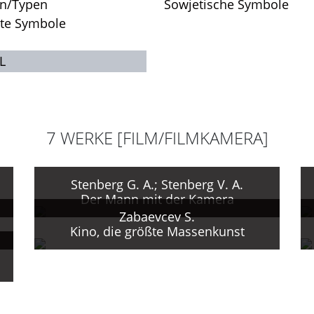
en/Typen
Sowjetische Symbole
rte Symbole
L
7 WERKE [FILM/FILMKAMERA]
Stenberg G. A.; Stenberg V. A.
Der Mann mit der Kamera
Zabaevcev S.
Kino, die größte Massenkunst