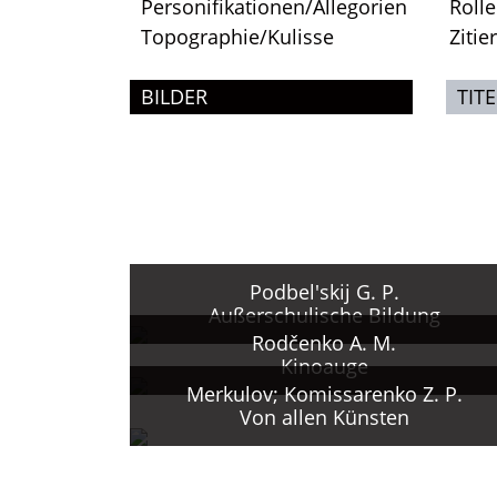
Personifikationen/Allegorien
Roll
Topographie/Kulisse
Zitie
BILDER
TITE
Podbel'skij G. P.
Außerschulische Bildung
Rodčenko A. M.
Kinoauge
Merkulov; Komissarenko Z. P.
Von allen Künsten