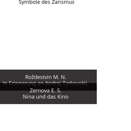
Symbole des Zarismus
Roždestvin M. N.
In Erinnerung an Andrej Tarkovskij.
Zernova E. S.
Nina und das Kino