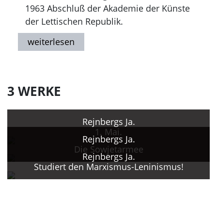
1963 Abschluß der Akademie der Künste
der Lettischen Republik.
1970, 1974 Ehrenurkunde des
Büchergraphik-Wettbewerbs der
Republiken.
1971 Ehrenurkunde für das beste Werk
des Allunionswettbewerbs.
3 WERKE
1972,1973, 1975 Ehrenurkunde des
Künstlerverbands der UdSSR.
Rejnbergs Ja.
1974, 1982, 1985 Ehrenurkunde des
1. Mai.
Plakatwettbewerbs der Republiken.
Rejnbergs Ja.
Die Sowjetarmee
1985 Träger des Staatspreises der
Rejnbergs Ja.
Lettischen Republik.
Studiert den Marxismus-Leninismus!