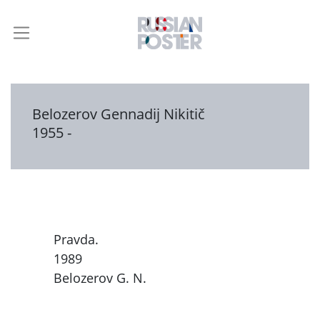
Belozerov Gennadij Nikitič
1955 -
Pravda.
1989
Belozerov G. N.