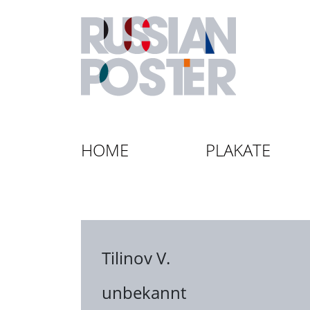
HOME
PLAKATE
Tilinov V.
unbekannt