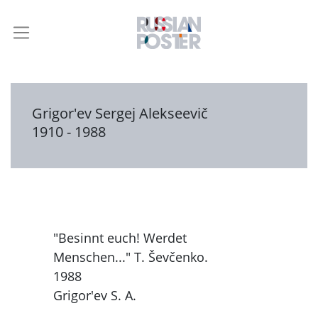
Grigor'ev Sergej Alekseevič
1910 - 1988
"Besinnt euch! Werdet
Menschen..." T. Ševčenko.
1988
Grigor'ev S. A.