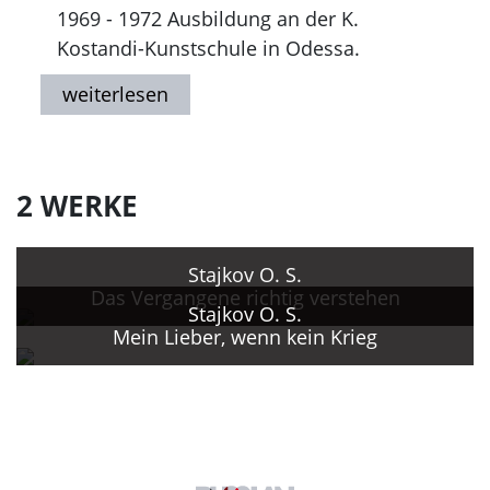
1969 - 1972 Ausbildung an der K.
Kostandi-Kunstschule in Odessa.
1972 - 1974 Ausbildung an der
Staatlichen künstlerischen M. Grekov-
Lehranstalt in Odessa.
Seit 1974 Teilnahme an nationalen und
internationalen Ausstellungen.
2 WERKE
1980er Jahre Auftragsarbeiten für das
künstlerische Kombinat der Abteilung
Stajkov O. S.
des künstlerischen Fonds in Odessa.
Das Vergangene richtig verstehen
Arbeit als Plakatkünstler, überwiegend in
Stajkov O. S.
Mein Lieber, wenn kein Krieg
Zusammenarbeit mit A. M. Lekomcev
und E. P. Morozovskij.