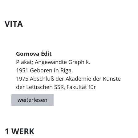
VITA
Gornova Ėdit
Plakat; Angewandte Graphik.
1951 Geboren in Riga.
1975 Abschluß der Akademie der Künste
der Lettischen SSR, Fakultät für
Innendekoration und Einrichtung.
Arbeitet im Bereich Plakat und
Angewandte Graphik.
Auszeichnungen:
1980 und 1982 Ehrenpreise des
1 WERK
Regionalen und Internationalen