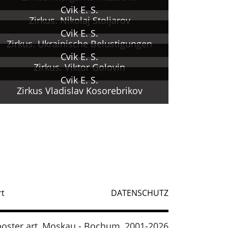
Cvik E. S.
Zirkus. Nikolaj Stoljarov
Cvik E. S.
Zirkus. Ukrainische Belustigungen
Cvik E. S.
Zirkus. Viktor Golovin
Cvik E. S.
Zirkus Vladislav Kosorebrikov
rt
DATENSCHUTZ
oster.art, Moskau - Bochum, 2001-2026