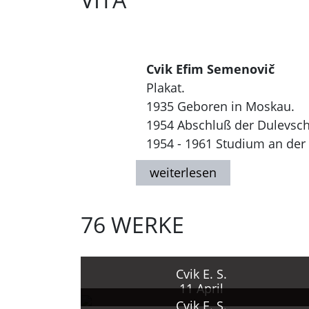
Cvik Efim Semenovič
Plakat.
1935 Geboren in Moskau.
1954 Abschluß der Dulevsch
1954 - 1961 Studium an der 
in Moskau bei V. Kozminskij
Seit 1957 Teilnahme an nati
1970 Beginn der Tätigkeit im 
76 WERKE
1950er - 1990er Jahre Gesta
Werbeplakaten, überwiegend
Zahlreiche Auszeichnungen,
Ausland (1. Internationale 
Cvik E. S.
11 April
Plakatausstellungen in Bulg
Cvik E. S.