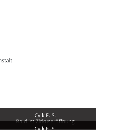
stalt
acii].
d im
Cvik E. S.
Bald ist Zirkuseröffnung
 der
Cvik E. S.