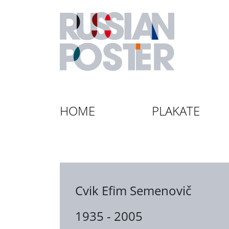
HOME
PLAKATE
Cvik Efim Semenovič
1935 - 2005