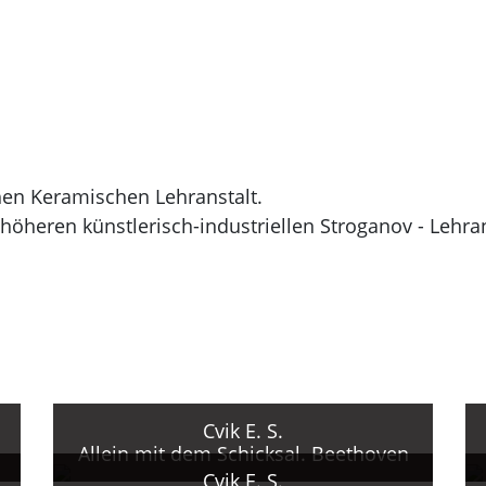
en Keramischen Lehranstalt.
höheren künstlerisch-industriellen Stroganov - Lehran
, V. Egorov, N. Denisovskij und S. Rodionova.
onalen und internationalen Ausstellungen.
Atelier für Sichtagitation [Masterskaja nagljadnoj agit
ltung von politischen und sozialen, Ausstellungs- und
 jedoch von Theater- und Zirkusplakaten.
 Sieger mehrerer Plakatwettbewerbe in der UdSSR un
Plakatbiennale in Warschau 1966, Internationale
Cvik E. S.
Allein mit dem Schicksal. Beethoven
arien 1968, in der Tschechoslowakei 1970, Ehrenpreis
Cvik E. S.