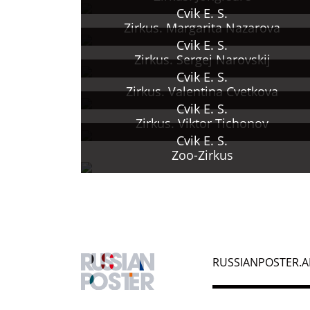
Cvik E. S.
Zirkus. Margarita Nazarova
Cvik E. S.
Zirkus. Sergej Narovskij
Cvik E. S.
Zirkus. Valentina Cvetkova
Cvik E. S.
Zirkus. Viktor Tichonov
Cvik E. S.
Zoo-Zirkus
RUSSIANPOSTER.A