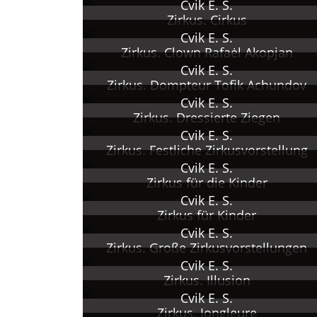
Cvik E. S.
Zirkus. Cirkus
Cvik E. S.
Zirkus. Clown Rafaėl Akopjan
Cvik E. S.
Zirkus. Dompteur Tofik Achundov
Cvik E. S.
Zirkus. Dressierte Ziegen
Cvik E. S.
Zirkus. Festliche Zirkusvorstellung
Cvik E. S.
Zirkus für die Kinder
Cvik E. S.
Zirkus für Kinder
Cvik E. S.
Zirkus. Große Zirkusvorstellungen
Cvik E. S.
Zirkus. Illusion
Cvik E. S.
Zirkus. Jongleure