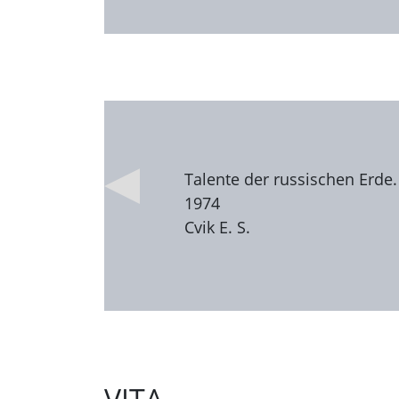
Talente der russischen Erde
1974
Cvik E. S.
VITA