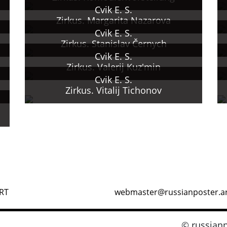
Cvik E. S.
Zirkus. Margarita Nazarova
Cvik E. S.
Zirkus. Stanislav Černych
Cvik E. S.
Zirkus. Valerij Kuz'min
Cvik E. S.
Zirkus. Vitalij Tichonov
RT
webmaster@russianposter.a
© russianp