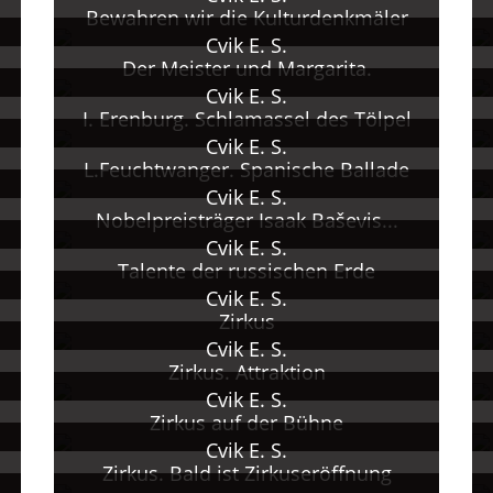
Bewahren wir die Kulturdenkmäler
Cvik E. S.
Der Meister und Margarita.
Cvik E. S.
I. Erenburg. Schlamassel des Tölpel
Cvik E. S.
L.Feuchtwanger. Spanische Ballade
Cvik E. S.
Nobelpreisträger Isaak Baševis...
Cvik E. S.
Talente der russischen Erde
Cvik E. S.
Zirkus
Cvik E. S.
Zirkus. Attraktion
Cvik E. S.
Zirkus auf der Bühne
Cvik E. S.
Zirkus. Bald ist Zirkuseröffnung