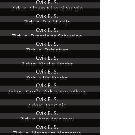
Cvik E. S.
Zirkus. Clown Nikolaj Šul'gin
Cvik E. S.
Zirkus. Die Mickijs
Cvik E. S.
Zirkus. Dressierte Schweine
Cvik E. S.
Zirkus. Dshigiten
Cvik E. S.
Zirkus für die Kinder
Cvik E. S.
Zirkus für Kinder
Cvik E. S.
Zirkus. Große Zirkusvorstellung
Cvik E. S.
Zirkus. Igor' Kio
Cvik E. S.
Zirkus. Ivan Anisimov
Cvik E. S.
Zirkus. Margarita Nazarova