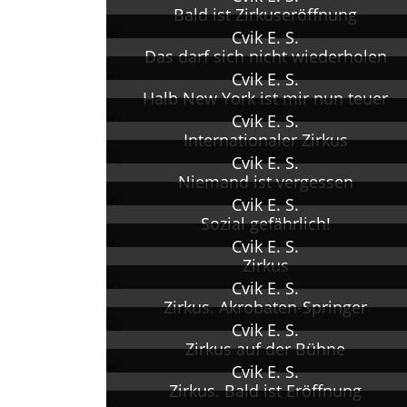
Unesco).
Bald ist Zirkuseröffnung
2005 Gestorben in Moskau.
Cvik E. S.
Das darf sich nicht wiederholen
Cvik E. S.
Halb New York ist mir nun teuer
Cvik E. S.
Internationaler Zirkus
Cvik E. S.
Niemand ist vergessen
Cvik E. S.
Sozial gefährlich!
Cvik E. S.
Zirkus
Cvik E. S.
Zirkus. Akrobaten-Springer
Cvik E. S.
Zirkus auf der Bühne
Cvik E. S.
Zirkus. Bald ist Eröffnung