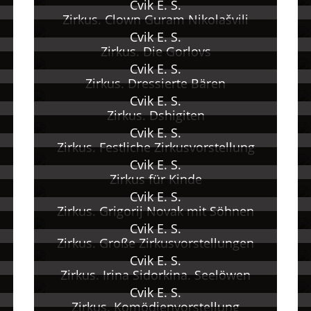
Cvik E. S.
Zirkus. Clown Guram Nikolašvili
Cvik E. S.
Zirkus. Die Gorlovs
Cvik E. S.
Zirkus. Dressierte Bären
Cvik E. S.
Zirkus. Dshigiten
Cvik E. S.
Zirkus. Festliche Zirkusvorstellung
Cvik E. S.
Zirkus für Kinde
Cvik E. S.
Zirkus. Grigorij Novak mit Söhnen
Cvik E. S.
Zirkus. Große Zirkusvorstellungen
Cvik E. S.
Zirkus. Irina Sidorkina. Seelöwen
Cvik E. S.
Zirkus. Komödienvorstellung