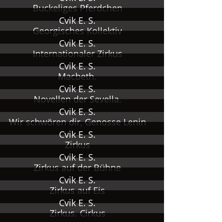
Buckeliges Pferdchen
Cvik E. S.
Georgisches Kollektiv
Cvik E. S.
Internationaler Zirkus
Cvik E. S.
Macbeth.
Cvik E. S.
Novellen der Sevella.
Cvik E. S.
Wir schwören dir, Genosse Lenin
Cvik E. S.
Zirkus
Cvik E. S.
Zirkus auf der Bühne
Cvik E. S.
Zirkus auf Eis
Cvik E. S.
Zirkus. Cirkus