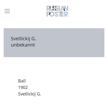
Svetlickij G.
unbekannt
Ball
1902
Svetlickij G.