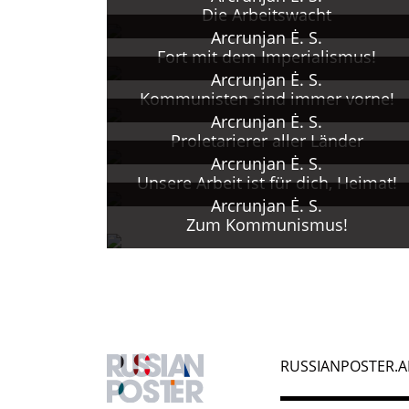
1984 Verdienter Künstler d
Die Arbeitswacht
Arcrunjan Ė. S.
Fort mit dem Imperialismus!
Arcrunjan Ė. S.
Kommunisten sind immer vorne!
Arcrunjan Ė. S.
Proletarierer aller Länder
Arcrunjan Ė. S.
Unsere Arbeit ist für dich, Heimat!
Arcrunjan Ė. S.
Zum Kommunismus!
RUSSIANPOSTER.A