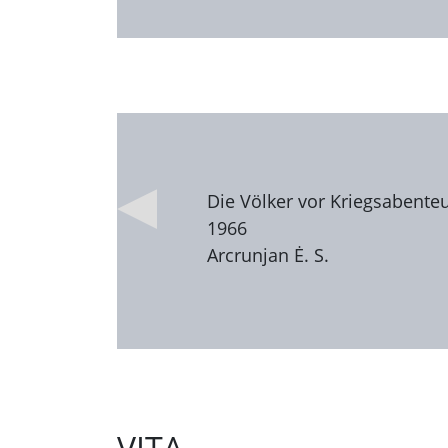
Die Völker vor Kriegsabente
1966
Arcrunjan Ė. S.
VITA