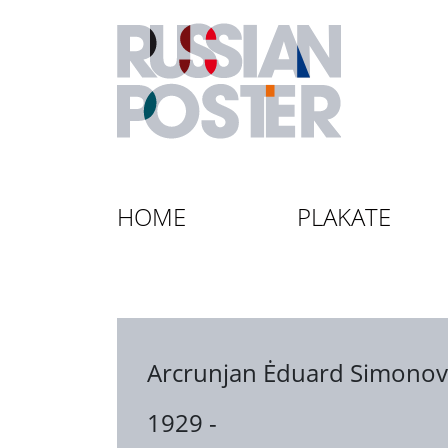
HOME
PLAKATE
Arcrunjan Ėduard Simonov
1929 -