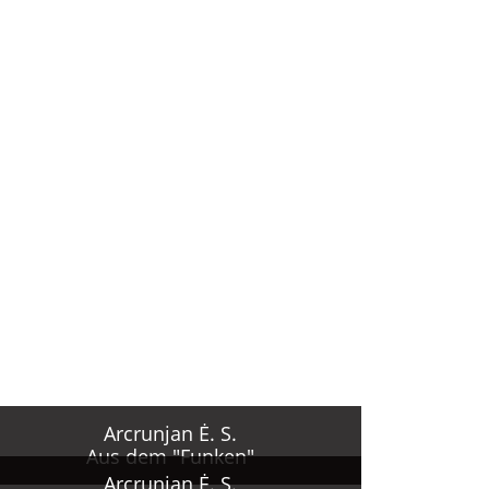
r.
r
 VDNCh
m
Arcrunjan Ė. S.
Aus dem "Funken"
Arcrunjan Ė. S.