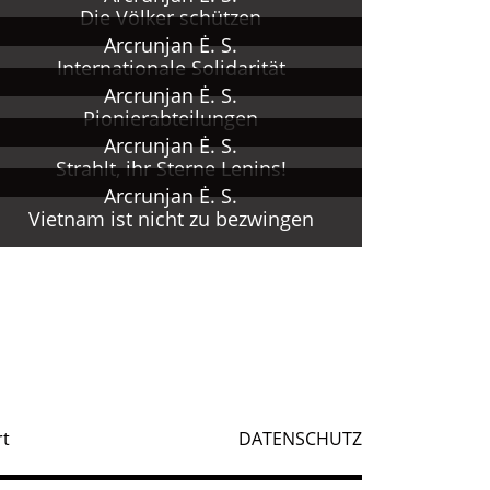
Die Völker schützen
Arcrunjan Ė. S.
Internationale Solidarität
Arcrunjan Ė. S.
Pionierabteilungen
Arcrunjan Ė. S.
Strahlt, ihr Sterne Lenins!
Arcrunjan Ė. S.
Vietnam ist nicht zu bezwingen
rt
DATENSCHUTZ