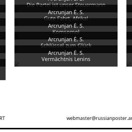
er Armenischen SSR.
Die Partei ist unser Steuermann
Arcrunjan Ė. S.
Gute Fahrt, Afrika!
Arcrunjan Ė. S.
Komsomol
Arcrunjan Ė. S.
Schlüssel zum Glück
Arcrunjan Ė. S.
Vermächtnis Lenins
RT
webmaster@russianposter.a