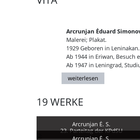
Arcrunjan Ėduard Simono
Malerei; Plakat.
1929 Geboren in Leninakan.
Ab 1944 in Eriwan, Besuch e
Ab 1947 in Leningrad, Stud
1951 - 1957 Studium am I. E.
Nach Beendigung des Studiu
Ab 1963 in Moskau, neben de
19 WERKE
führenden Künstler des Ver
VLKSM und des Verteidigun
(1977, 1978).
Seit 1976 lebt und arbeitet
Arcrunjan Ė. S.
23. Parteitag der KPdSU
Verlag "Plakat".
Arcrunjan Ė. S.