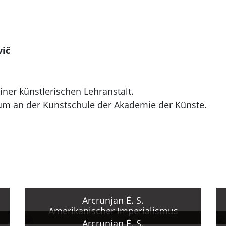
vič
iner künstlerischen Lehranstalt.
ium an der Kunstschule der Akademie der Künste.
 Repin-Institut für Malerei, Bildhauerei und Architektu
ms Arbeit im Bereich Malerei und Grafik.
r Malerei im Bereich Plakatgestaltung aktiv, einer de
lags "Plakat". Ausgezeichnet mit Urkunden des ZK des
gsministeriums der UdSSR sowie mit Medaillen des
 A. in Eriwan, Fortführung der Zusammenarbeit mit de
Arcrunjan Ė. S.
Amerikanischer Imperialismus
Arcrunjan Ė. S.