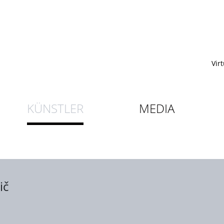
Vir
KÜNSTLER
MEDIA
ič