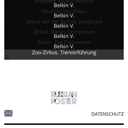
Antipode Anžela Mikitjuk
Belkin V.
Ukrainischer Zirkus
Belkin V.
Zirkus auf der Bühne. Jongleure
Belkin V.
Zirkus. Bären-Dompteure
Belkin V.
Zirkus. Die Rostovcevs
Belkin V.
Zoo-Zirkus. Tiervorführung
DATENSCHUTZ