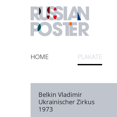
HOME
PLAKATE
Belkin Vladimir
Ukrainischer Zirkus
1973