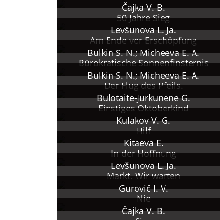
Čajka V. B.
50 Jahre Sieg
Levšunova L. Ja.
Am Ende vor Erschöpfung
Bulkin S. N.; Micheeva E. A.
Bürokratische Sonnenfinsternis
Bulkin S. N.; Micheeva E. A.
Der Flug des Pfeils.
Bulotaite-Jurkunene G.
Einstiges Oktoberkind
Kulakov V. G.
Hilf
Kitaeva E.
In der Hoffnung
Levšunova L. Ja.
Markt. Wir warten
Gurovič I. V.
Nie
Čajka V. B.