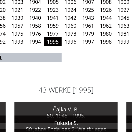
02
1903
1904
1905
1906
1907
1908
1909
20
1921
1922
1923
1924
1925
1926
1927
38
1939
1940
1941
1942
1943
1944
1945
56
1957
1958
1959
1960
1961
1962
1963
74
1975
1976
1977
1978
1979
1980
1981
92
1993
1994
1995
1996
1997
1998
1999
L
43 WERKE [1995]
Čajka V. B.
50. 1945 - 1995.
Fukuda S.
50 Jahre Ende des 2. Weltkrieges