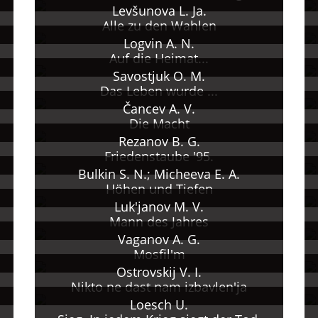
Levšunova L. Ja.
Alle zu den Wahlen
Logvin A. N.
Auf die Heimat...
Savostjuk O. M.
Das Leben wurde ...
Čancev A. V.
Die Macht
Rezanov B. G.
Friedenstaube '95.
Bulkin S. N.; Micheeva E. A.
Höhen und Tiefen
Luk'janov M. V.
Mann des Jahres
Vaganov A. G.
Mosfil'm
Ostrovskij V. I.
Nikto ne dast nam izbavlen'ja
Loesch U.