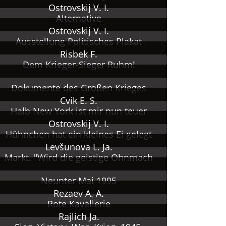
Ostrovskij V. I.
Alternative
Ostrovskij V. I.
Ausstellung Politisches Plakat
Risbek F.
Dem Krieger-Sieger Ruhm!
Dokumente des Großen Krieges
Cvik E. S.
Halb New York ist mir nun teuer
Ostrovskij V. I.
Hühnchen hat ein kleines Ei gelegt
Levšunova L. Ja.
Markt. "Wird die geistige Ohnmach
Neunter Mai 1995
Rezaev A. A.
Rote Kavallerie
Rajlich Ja.