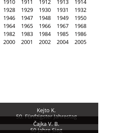
1910
1911
1912
1913
1914
1928
1929
1930
1931
1932
1946
1947
1948
1949
1950
1964
1965
1966
1967
1968
1982
1983
1984
1985
1986
2000
2001
2002
2004
2005
Kejto K.
50. Fünfzigster Jahrestag
Čajka V. B.
50 Jahre Sieg