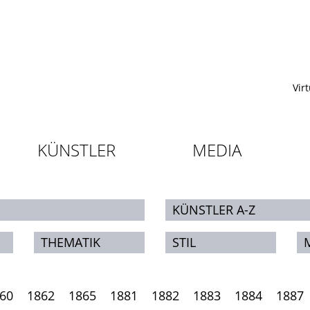
Vir
KÜNSTLER
MEDIA
KÜNSTLER A-Z
THEMATIK
STIL
60
1862
1865
1881
1882
1883
1884
1887