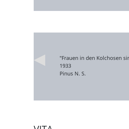
"Frauen in den Kolchosen sind
1933
Pinus N. S.
VITA