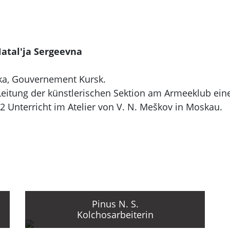
atal'ja Sergeevna
a, Gouvernement Kursk.
eitung der künstlerischen Sektion am Armeeklub ein
2 Unterricht im Atelier von V. N. Meškov in Moskau.
n VChUTEMAS bzw. am VChUTEIN (mit Unterbrechunge
ge Tätigkeit im Bereich politisches Plakat; Gehört zu 
n während des Ersten und Zweiten Fünfjahresplans.
onalen und internationalen Ausstellungen.
chäftigung überwiegend mit Malerei.
Pinus N. S.
Kolchosarbeiterin