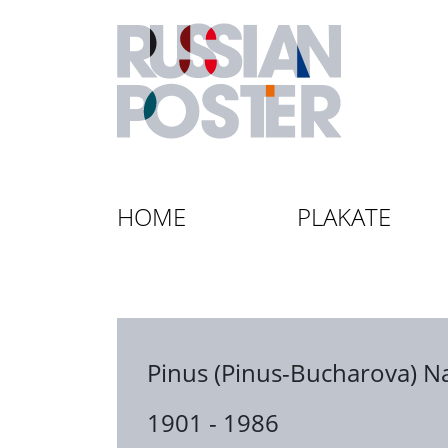
HOME
PLAKATE
Pinus (Pinus-Bucharova) Na
1901 - 1986