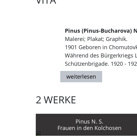
Pinus (Pinus-Bucharova) N
Malerei; Plakat; Graphik.
1901 Geboren in Chomutovk
Während des Bürgerkriegs L
Schützenbrigade. 1920 - 192
1923 - 1930 Studium an de
1920er - 1930er Jahre Ständi
wichtigsten Plakatgestalter
2 WERKE
Seit 1932 Teilnahme an nati
Seit Ende 1930er Jahre Bes
1986 Gestorben in Moskau.
Pinus N. S.
Frauen in den Kolchosen