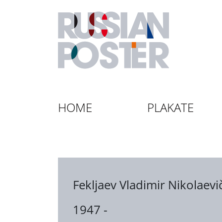
HOME
PLAKATE
Fekljaev Vladimir Nikolaevi
1947 -