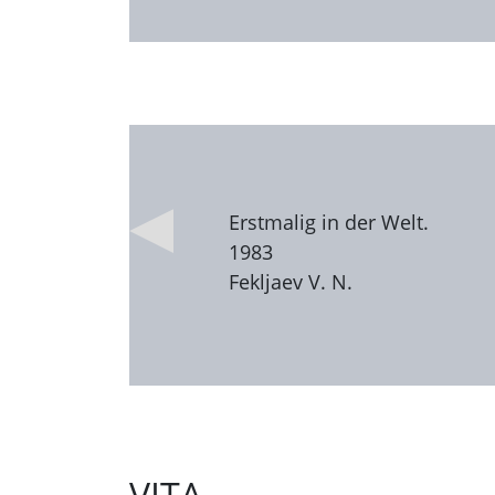
Erstmalig in der Welt.
1983
Fekljaev V. N.
VITA