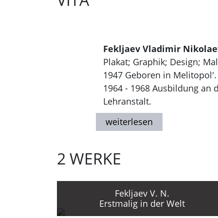
Fekljaev Vladimir Nikolae
Plakat; Graphik; Design; Mal
1947 Geboren in Melitopol'.
1964 - 1968 Ausbildung an de
Lehranstalt.
1968 - 1971 Studium am Mos
1972 - 1978 Studium am Mos
(MGChI) bei N. Ponomarev, O
2 WERKE
Plakaten für die Verlage "Pl
Wettbewerben. Gestaltung un
literatura", Drofa", "Terra"
Seit 1978 Teilnahme an nati
Fekljaev V. N.
Erstmalig in der Welt
1980er Jahre Druckerzeugnis