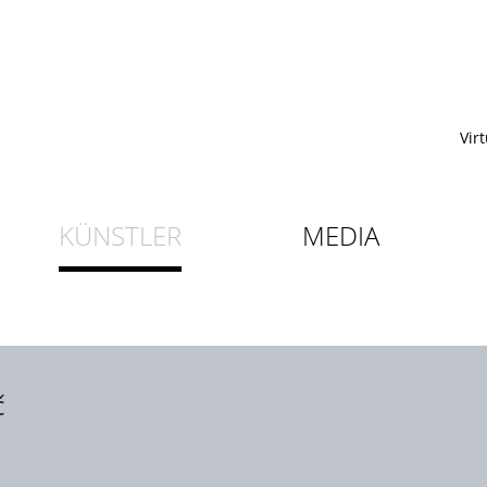
Vir
KÜNSTLER
MEDIA
č