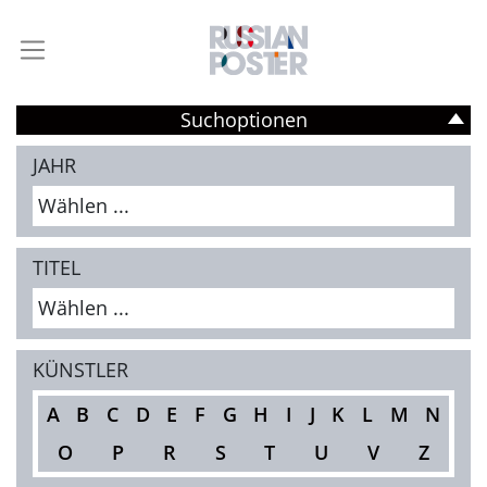
Suchoptionen
JAHR
Wählen ...
TITEL
Wählen ...
KÜNSTLER
A
B
C
D
E
F
G
H
I
J
K
L
M
N
O
P
R
S
T
U
V
Z