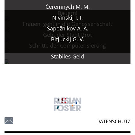
Čeremnych M. M.
Bauern!
Nivinskij I. I.
Frauen, geht in die Genossenschaft
Sapožnikov A. A.
Gebt der Stadt Brot
Bitjuckij G. V.
Schritte der Computerisierung
Stabiles Geld
DATENSCHUTZ