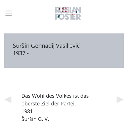
Šuršin Gennadij Vasil'evič
1937 -
Das Wohl des Volkes ist das
oberste Ziel der Partei.
1981
Šuršin G. V.