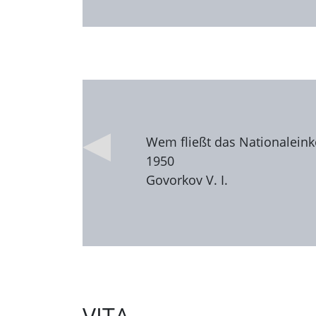
Wem fließt das Nationalein
1950
Govorkov V. I.
VITA