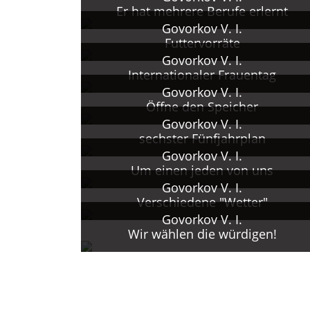
Er hat mehrere Berufe erlernt
Govorkov V. I.
Futtervorräte
Govorkov V. I.
Internationaler Frauentag
Govorkov V. I.
Öffne den Speicher
Govorkov V. I.
sechster Fünfjahrplan
Govorkov V. I.
Um einen jeden von uns
Govorkov V. I.
Verschiedene "Wetter"
Govorkov V. I.
Wir wählen die würdigen!