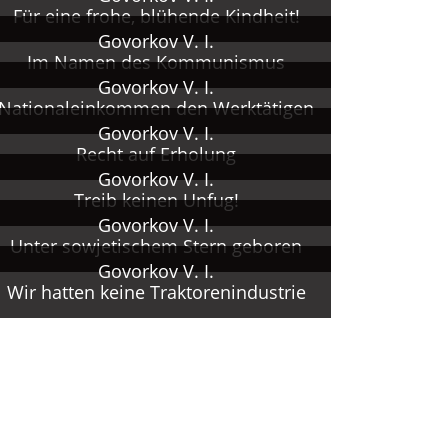
Für eine frohe, blühende Kindheit!
Govorkov V. I.
Im Namen des Kommunismus
Govorkov V. I.
Nationaleinkommen den Werktätigen
Govorkov V. I.
Recht auf Erholung
Govorkov V. I.
Treib keinen Unfug!
Govorkov V. I.
Unter sowjetischem Stern geboren
Govorkov V. I.
Wir hatten keine Traktorenindustrie