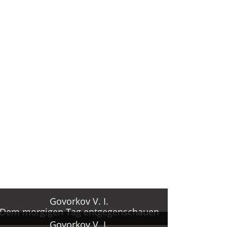
Govorkov V. I.
Dem morgigen Tag entgegenschauen
Govorkov V. I.