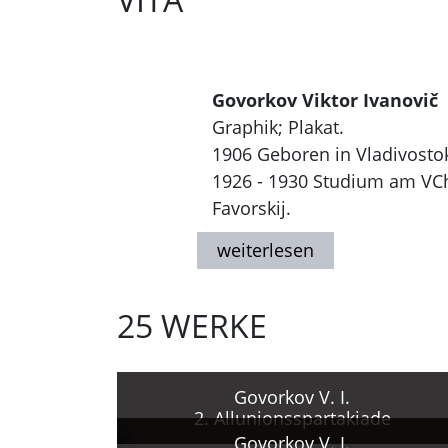
Govorkov Viktor Ivanovič
Graphik; Plakat.
1906 Geboren in Vladivosto
1926 - 1930 Studium am VCh
Favorskij.
1920er Jahre Erste Arbeiten
Seit 1931 Teilnahme an nati
1930er Jahre Beginn der Arbe
25 WERKE
1950er - 1960er Jahre aktive
1971 Staatliche Auszeichnu
1974 Gestorben in Moskau.
Govorkov V. I.
2. Allunionsspartakiade
Govorkov V. I.