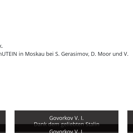
k.
UTEIN in Moskau bei S. Gerasimov, D. Moor und V.
 im Bereich Buchgraphik.
onalen und internationalen Ausstellungen.
it als Plakatkünstler, Gestaltung satirischer Plakate.
s Mitglied der Vereinigung "Agitplakat".
ng.
Govorkov V. I.
Dank dem geliebten Stalin
Govorkov V. I.