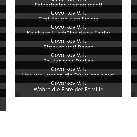
Feldarbeiten warten nicht!
Govorkov V. I.
Gratulation zum Einzug
Govorkov V. I.
Kolchosnik, schütze deine Felder
Govorkov V. I.
Phrasen und Basen
Govorkov V. I.
Sowjetische Recken
Govorkov V. I.
Und wir werden die Dürre besiegen!
Govorkov V. I.
Wahre die Ehre der Familie