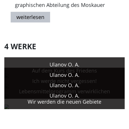
graphischen Abteilung des Moskauer
Staatlichen Pädagogischen Instituts
(MGPI). Mitarbeit im Atelier "Agitplakat"
des Künstlerverbandes der UdSSR.
Seit 1985 Teilnahme an Wettbewerben
und Ausstellungen zum Perestrojka-
4 WERKE
Plakat.
1995 Gestorben in Moskau.
Ulanov O. A.
Auf dem Kurs des Friedens
Ulanov O. A.
Ich werde nicht vergessen!
Ulanov O. A.
Lebensmittelprogramm verwirklichen
Ulanov O. A.
Wir werden die neuen Gebiete