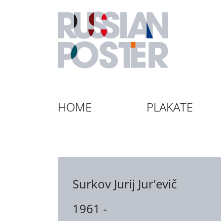
HOME
PLAKATE
Surkov Jurij Jur'evič
1961 -