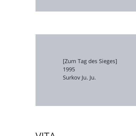
[Zum Tag des Sieges]
1995
Surkov Ju. Ju.
VITA