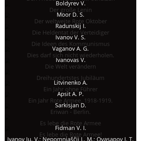
Boldyrev V.
Der große Lenin
Moor D. S.
Der weltweite Rote Oktober
Radunskij I.
Die Heldentat der Verteidiger
Ivanov V. S.
Die Ideen des Kommunismus
Vaganov A. G.
Dies darf sich nicht wiederholen.
Ivanovas V.
Die Welt verändern
Dreihundertstes Jubiläum
Litvinenko A.
Ein Jahr ohne Führer
Apsit A. P.
Ein Jahr Rote Armee. 1918-1919.
Sarkisjan D.
Eriwan - Berlin.
Es lebe die Rote Armee
Fidman V. I.
Es lebe die Rote Armee!
Ivanov Ju. V.; Nepomnjaščij L. M.; Ovasapov I. T.