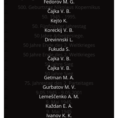
Fedorov M. G.
500. Geburtstag Nikolaus Kopernikus
Čajka V. B.
50. 1945 - 1995.
Kejto K.
50. Fünfzigster Jahrestag
Koreckij V. B.
50 Jahre Arbeitersiege.
Drevinnski L.
50 Jahre Ende des 2. Weltkrieges
Fukuda S.
50 Jahre Ende des 2. Weltkrieges
Čajka V. B.
50 Jahre Sieg
Čajka V. B.
50 Jahre Sieg
Getman M. A.
75. Jahrestag des 2. Parteitages
Gurbatov M. V.
9.05.1945 - 9.05.2001
Lemeščenko A. M.
9. Mai 1945.
Každan E. A.
9. Mai 1945
Ivanov K. K.