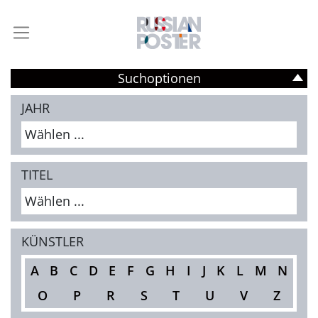
Suchoptionen
JAHR
Wählen ...
TITEL
Wählen ...
KÜNSTLER
A
B
C
D
E
F
G
H
I
J
K
L
M
N
O
P
R
S
T
U
V
Z