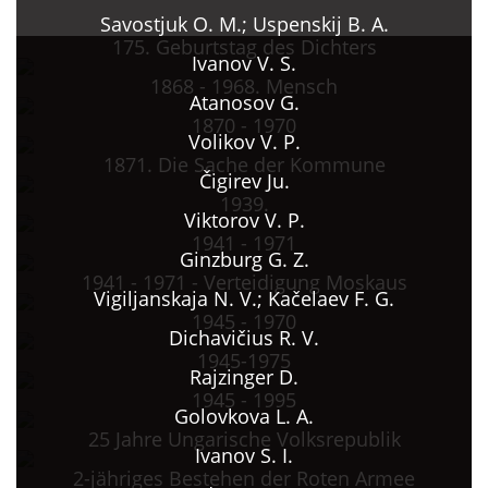
Savostjuk O. M.; Uspenskij B. A.
175. Geburtstag des Dichters
Ivanov V. S.
1868 - 1968. Mensch
Atanosov G.
1870 - 1970
Volikov V. P.
1871. Die Sache der Kommune
Čigirev Ju.
1939.
Viktorov V. P.
1941 - 1971
Ginzburg G. Z.
1941 - 1971 - Verteidigung Moskaus
Vigiljanskaja N. V.; Kačelaev F. G.
1945 - 1970
Dichavičius R. V.
1945-1975
Rajzinger D.
1945 - 1995
Golovkova L. A.
25 Jahre Ungarische Volksrepublik
Ivanov S. I.
2-jähriges Bestehen der Roten Armee