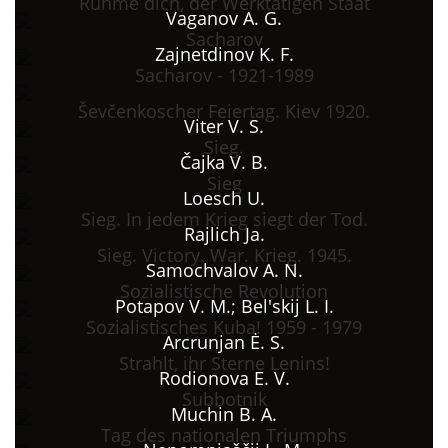
Rühme dich, der Werktätigen Staat
Vaganov A. G.
Sacharov
Zajnetdinov K. F.
Sacharov - 1921-1989
Ševčenkoscher Feiertag. Kiev 1920.
Viter V. S.
Sieg.
Čajka V. B.
Sieg
Loesch U.
Sieg. In jedem Krieg siegt der Tod.
Rajlich Ja.
Sieg. Victory. War. Krieg. 1945.
Samochvalov A. N.
Sozialistische Revolution
Potapov V. M.; Bel'skij L. I.
Sozialistisches Kuba! 1959 - 1979
Arcrunjan Ė. S.
Strahlt, ihr Sterne Lenins!
Rodionova E. V.
Subbotnik
Muchin B. A.
Tag des nationalen Triumphs