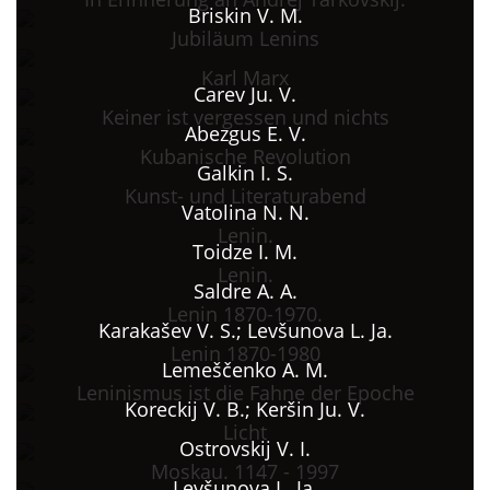
Briskin V. M.
Jubiläum Lenins
Karl Marx
Carev Ju. V.
Keiner ist vergessen und nichts
Abezgus E. V.
Kubanische Revolution
Galkin I. S.
Kunst- und Literaturabend
Vatolina N. N.
Lenin.
Toidze I. M.
Lenin.
Saldre A. A.
Lenin 1870-1970.
Karakašev V. S.; Levšunova L. Ja.
Lenin 1870-1980
Lemeščenko A. M.
Leninismus ist die Fahne der Epoche
Koreckij V. B.; Keršin Ju. V.
Licht
Ostrovskij V. I.
Moskau. 1147 - 1997
Levšunova L. Ja.