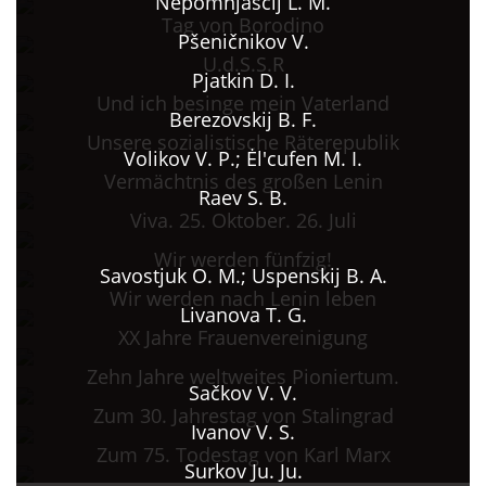
Nepomnjaščij L. M.
Tag von Borodino
Pšeničnikov V.
U.d.S.S.R
Pjatkin D. I.
Und ich besinge mein Vaterland
Berezovskij B. F.
Unsere sozialistische Räterepublik
Volikov V. P.; Ėl'cufen M. I.
Vermächtnis des großen Lenin
Raev S. B.
Viva. 25. Oktober. 26. Juli
Wir werden fünfzig!
Savostjuk O. M.; Uspenskij B. A.
Wir werden nach Lenin leben
Livanova T. G.
XX Jahre Frauenvereinigung
Zehn Jahre weltweites Pioniertum.
Sačkov V. V.
Zum 30. Jahrestag von Stalingrad
Ivanov V. S.
Zum 75. Todestag von Karl Marx
Surkov Ju. Ju.