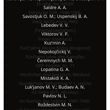
Es lebe die UdSSR
Saldre A. A.
Estnische SSR. 1940-1966.
Savostjuk O. M.; Uspenskij B. A.
Ewig wird Lenins Herz
Lebedev V. V.
[Feiertagsagitation.]
Viktorov V. P.
Freies Vaterland
Kuz'min A.
Fünf Jahre Messe Nižnij Novgorod
Nepokojčickij V.
Fünfzehn Jahre des Kampfes
Čeremnych M. M.
GPP-Fenster Nr. 71
Lopatina G. A.
Herzlichen Glückwunsch, Moskau!
Mistakidi K. A.
Hundertster Geburtstag V. I. Lenins
Luk'janov M. V.; Budaev A. N.
Ich liebe dich, Moskau!
Pavlov N. L.
Im Namen des Lebens. 1941-1945.
Roždestvin M. N.
In Erinnerung an Andrej Tarkovskij.