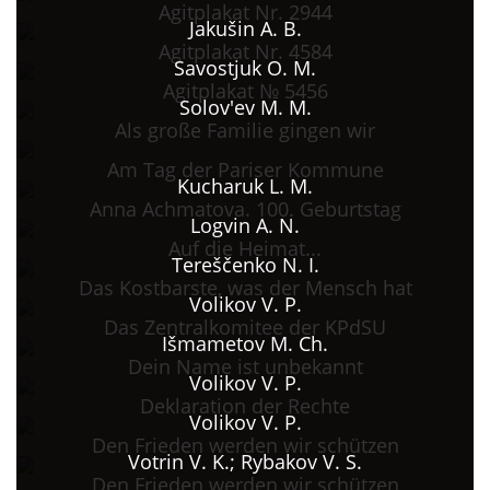
Agitplakat Nr. 2944
Jakušin A. B.
Agitplakat Nr. 4584
Savostjuk O. M.
Agitplakat № 5456
Solov'ev M. M.
Als große Familie gingen wir
Am Tag der Pariser Kommune
Kucharuk L. M.
Anna Achmatova. 100. Geburtstag
Logvin A. N.
Auf die Heimat...
Tereščenko N. I.
Das Kostbarste, was der Mensch hat
Volikov V. P.
Das Zentralkomitee der KPdSU
Išmametov M. Ch.
Dein Name ist unbekannt
Volikov V. P.
Deklaration der Rechte
Volikov V. P.
Den Frieden werden wir schützen
Votrin V. K.; Rybakov V. S.
Den Frieden werden wir schützen