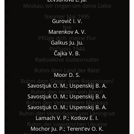
Moskau, wir ringen um deine Liebe
Neunter Mai 1995
Gurovič I. V.
Nie
Marenkov A. V.
Pflüge dich, meine Flur
Galkus Ju. Ju.
Pirčiupis 1944
Čajka V. B.
Radioaktive Gottesmutter
Ruhm dem Land der Räte!
Moor D. S.
Ruhm dem Sieger, dem Rotarmisten!
Savostjuk O. M.; Uspenskij B. A.
Ruhm den Helden von Brest!
Savostjuk O. M.; Uspenskij B. A.
Ruhm den Verteidigern Moskaus
Savostjuk O. M.; Uspenskij B. A.
Ruhm den Verteidigern von Leningrad
Lamach V. P.; Kotkov Ė. I.
Ruhm der sowjetischen Ukraine
Mochor Ju. P.; Terent'ev O. K.