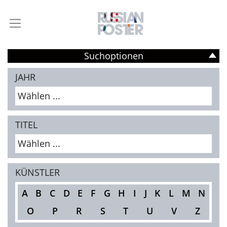
Suchoptionen
JAHR
Wählen ...
TITEL
Wählen ...
KÜNSTLER
A
B
C
D
E
F
G
H
I
J
K
L
M
N
O
P
R
S
T
U
V
Z