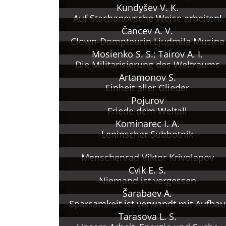
Kundyšev V. K.
Auf Stachanovsche Weise arbeiten!
Čancev A. V.
Clown-Dompteurin Ljudmila Musina
Mosienko S. S.; Tairov A. I.
Die Militarisierung des Weltraums
Artamonov S.
Einheit aller Glieder
Pojurov
Friede dem Weltall
Kominarec I. A.
Leninscher Subbotnik
Menschenrad Viktor Krivolapov
Cvik E. S.
Niemand ist vergessen
Šarabaev A.
Sparsamkeit ist verwandt mit Aufbau
Tarasova L. S.