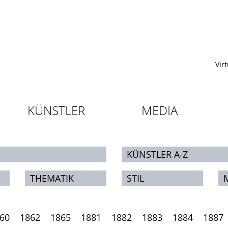
Vir
KÜNSTLER
MEDIA
KÜNSTLER A-Z
THEMATIK
STIL
60
1862
1865
1881
1882
1883
1884
1887