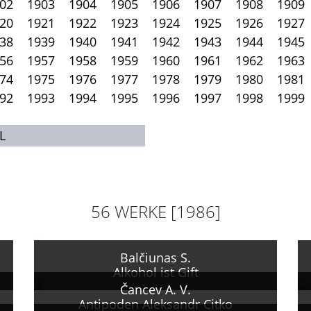
02
1903
1904
1905
1906
1907
1908
1909
20
1921
1922
1923
1924
1925
1926
1927
38
1939
1940
1941
1942
1943
1944
1945
56
1957
1958
1959
1960
1961
1962
1963
74
1975
1976
1977
1978
1979
1980
1981
92
1993
1994
1995
1996
1997
1998
1999
L
56 WERKE [1986]
Balčiunas S.
Alkohol ist Gift
Čancev A. V.
Antipoden Aleksandr Citko