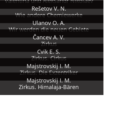
Valentina und Aleksandr Nikolaev
Rešetov V. N.
Wie andere Chemiewerke
Ulanov O. A.
Wir werden die neuen Gebiete
Čancev A. V.
Zirkus
Cvik E. S.
Zirkus. Cirkus
Majstrovskij I. M.
Zirkus. Die Exzentriker
Majstrovskij I. M.
Zirkus. Himalaja-Bären