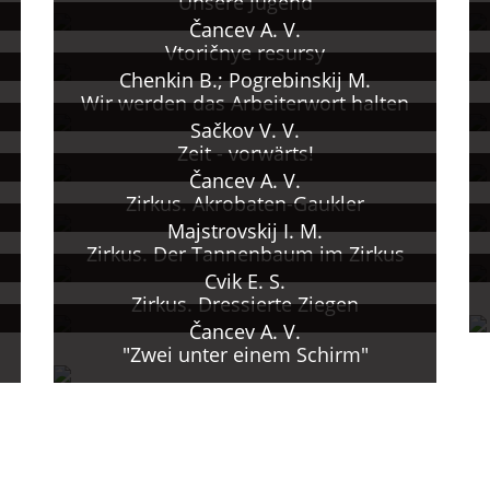
Unsere Jugend
Čancev A. V.
Vtoričnye resursy
Chenkin B.; Pogrebinskij M.
Wir werden das Arbeiterwort halten
Sačkov V. V.
Zeit - vorwärts!
Čancev A. V.
Zirkus. Akrobaten-Gaukler
Majstrovskij I. M.
Zirkus. Der Tannenbaum im Zirkus
Cvik E. S.
Zirkus. Dressierte Ziegen
Čancev A. V.
"Zwei unter einem Schirm"