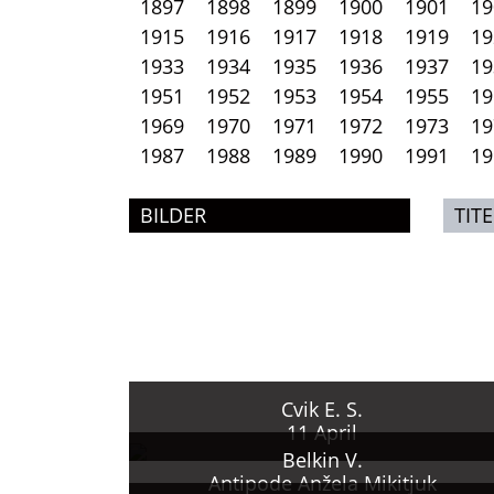
1897
1898
1899
1900
1901
19
1915
1916
1917
1918
1919
19
1933
1934
1935
1936
1937
19
1951
1952
1953
1954
1955
19
1969
1970
1971
1972
1973
19
1987
1988
1989
1990
1991
19
BILDER
TITE
Cvik E. S.
11 April
Belkin V.
Antipode Anžela Mikitjuk