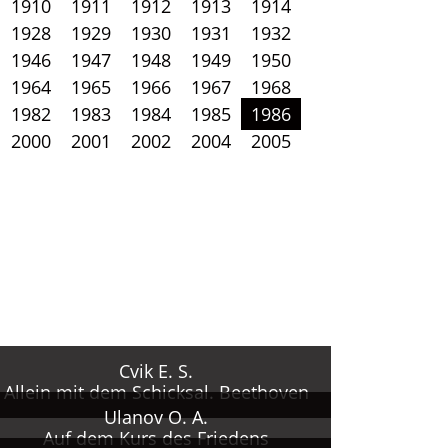
1910
1911
1912
1913
1914
1928
1929
1930
1931
1932
1946
1947
1948
1949
1950
1964
1965
1966
1967
1968
1982
1983
1984
1985
1986
2000
2001
2002
2004
2005
Cvik E. S.
Allein mit dem Schicksal. Beethoven
Ulanov O. A.
Auf dem Kurs des Friedens