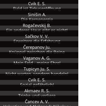
Cvik E. S.
Bald ist Zirkuseröffnung
Sinišin A.
Die Kernenergie
Rogačevskij B.
Ein anderes Haus gibt es nicht!
Sačkov V. V.
Erweitere die Erfahrung
Čerepanov Ju.
Knüppel zwischen die Beine
Vaganov A. G.
Mein Feld - meine Ehre!
Tupicyn Ju. S.
Nicht warten, sondern handeln!
Cvik E. S.
Sozial gefährlich!
Akmaev R. S.
Trinke und verliere
Čancev A. V.