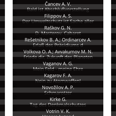
Čancev A. V.
Bald ist Abschlußvorstellung
Filippov A. S.
Der Umweltschutz ist Sache aller
Raškov G. N.
D. Masterov. Cabaret
Rešetnikov B. A.; Ordinarcev A.
Erlaß des Präsidiums d
Volkova O. A.; Avvakumov M. N.
Friede dir, Zukunft des Planeten
Vaganov A. G.
Mein Feld - meine Ehre
Kagarov F. A.
Nein zu Atomwaffen!
Novožilov A. P.
Schmarotzer
Kirke G.
Tag des Denkmalschutzes
Votrin V. K.