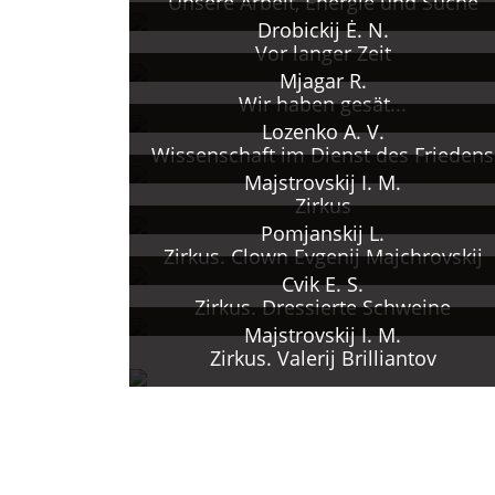
Unsere Arbeit, Energie und Suche
Drobickij Ė. N.
Vor langer Zeit
Mjagar R.
Wir haben gesät...
Lozenko A. V.
Wissenschaft im Dienst des Friedens
Majstrovskij I. M.
Zirkus
Pomjanskij L.
Zirkus. Clown Evgenij Majchrovskij
Cvik E. S.
Zirkus. Dressierte Schweine
Majstrovskij I. M.
Zirkus. Valerij Brilliantov