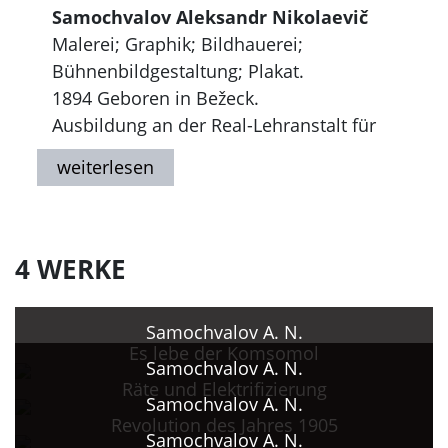
Samochvalov Aleksandr Nikolaevič
Malerei; Graphik; Bildhauerei;
Bühnenbildgestaltung; Plakat.
1894 Geboren in Bežeck.
Ausbildung an der Real-Lehranstalt für
Zeichnen bei I. M. Kostenko.
1914 - 1917, Studium an der Kaiserlichen
Akademie der Künste St. Petersburg
(IACh), zunächst an der
Architekturfakultät, später an der
4 WERKE
Fakultät für Malerei bei K. Petrov-Vodkin.
Seit 1917 Teilnahme an nationalen und
Samochvalov A. N.
internationalen Ausstellungen.
Es lebe der Komsomol
1918 Gestaltung der Stadt Bežeck zum
Samochvalov A. N.
Räte und Elektrifizierung
ersten Jahrestag der Oktoberrevolution;
Samochvalov A. N.
Plakate; Projekt für den Sowjetpalast in
Revolution des Jahres 1905
Samochvalov A. N.