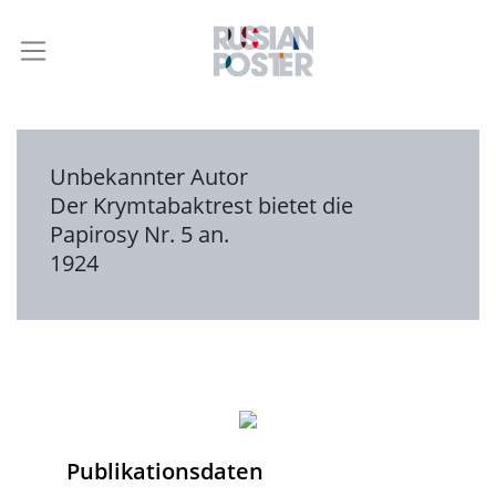
Unbekannter Autor
Der Krymtabaktrest bietet die
Papirosy Nr. 5 an.
1924
Publikationsdaten