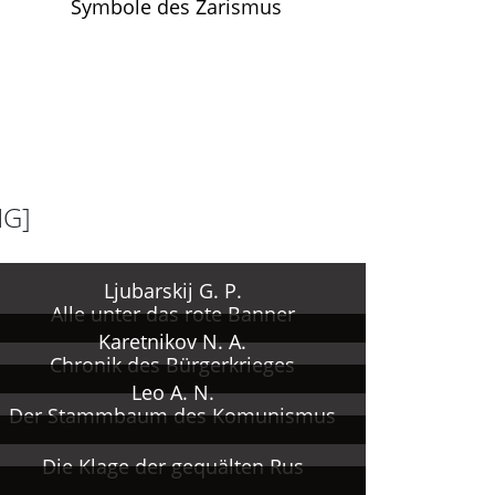
Symbole des Zarismus
NG]
Ljubarskij G. P.
Alle unter das rote Banner
Karetnikov N. A.
Chronik des Bürgerkrieges
Leo A. N.
Der Stammbaum des Komunismus
Die Klage der gequälten Rus