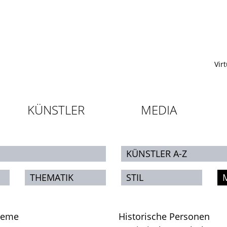
Vir
KÜNSTLER
MEDIA
KÜNSTLER A-Z
THEMATIK
STIL
leme
Historische Personen