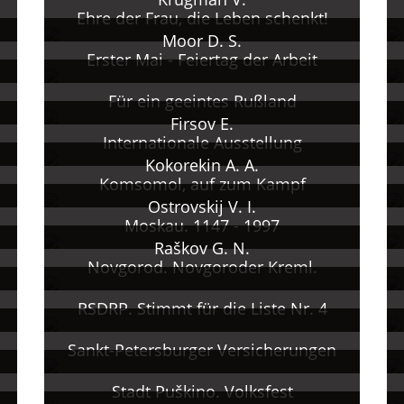
Ehre der Frau, die Leben schenkt!
Moor D. S.
Erster Mai - Feiertag der Arbeit
Für ein geeintes Rußland
Firsov E.
Internationale Ausstellung
Kokorekin A. A.
Komsomol, auf zum Kampf
Ostrovskij V. I.
Moskau. 1147 - 1997
Raškov G. N.
Novgorod. Novgoroder Kreml.
RSDRP. Stimmt für die Liste Nr. 4
Sankt-Petersburger Versicherungen
Stadt Puškinо. Volksfest