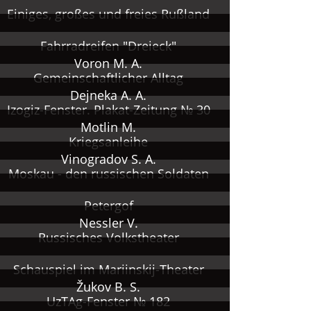
Einiges, großes und freies Rußland
Fahrradreifen "Dreieck"
Voron M. A.
Gemeinschaftlicher Alltag
Dejneka A. A.
Izogiz-Fenster. Plakat-Zeitung № 30
Motlin M.
Kriegsanleihe
Vinogradov S. A.
Moskau - den russischen Soldaten
Petergof
Nessler V.
Russisches Volkstheater
Schauspiel im Mariinskij-Theater
Žukov B. S.
UzTAg-Fenster № 182