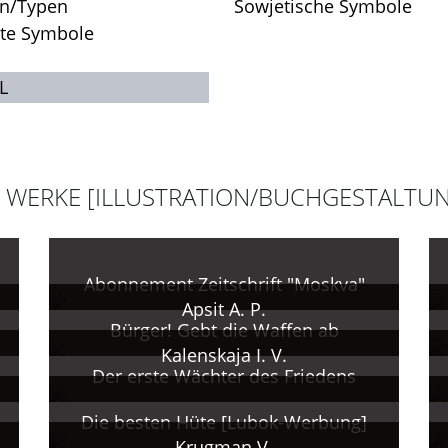
en/Typen
Sowjetische Symbole
rte Symbole
L
 WERKE [ILLUSTRATION/BUCHGESTALTU
Abonnement Zeitschrift "Moskva"
Apsit A. P.
Bürger! Gebt die Waffen ab
Kalenskaja I. V.
Der erste Wächter des Friedens
Die besten Hüte [Lubok-Werbung]
Krugman V.