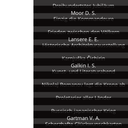
Dreihundertstes Jubiläum
Moor D. S.
Einzig die Kommandeure
Frieden zwischen den Völkern
Lansere E. E.
Historische Architekturausstellung
Karnjuška Čichirin
Galkin I. S.
Kunst- und Literaturabend
Nikolaj Romanov legt die Krone ab
Proletarier aller Länder
Russisch-japanischer Krieg
Gartman V. A.
Scherzhafte Glückwunschkarten