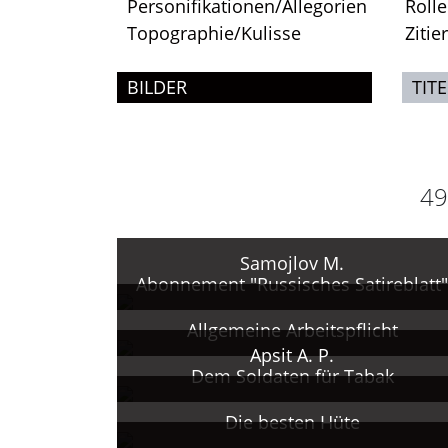
Personifikationen/Allegorien
Roll
Topographie/Kulisse
Zitie
BILDER
TITE
49
Samojlov M.
Abonnement "Russisches Satireblatt"
Allgemeine Arbeitspflicht
Apsit A. P.
Dem Soldaten für Tabak
Die besten Hüte