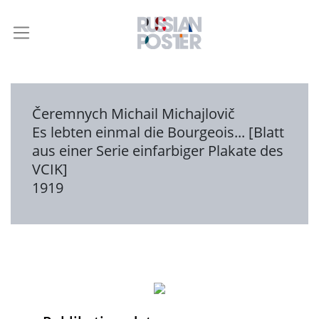
Čeremnych Michail Michajlovič
Es lebten einmal die Bourgeois... [Blatt
aus einer Serie einfarbiger Plakate des
VCIK]
1919