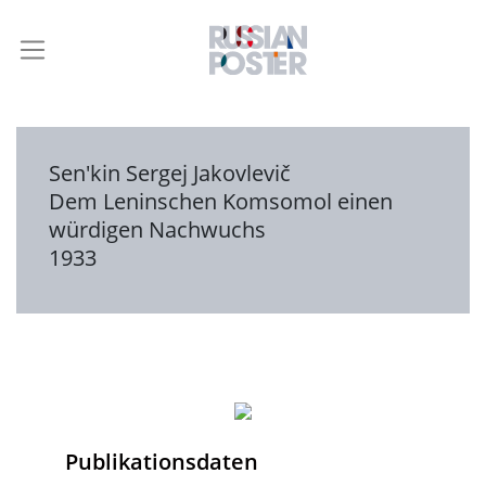
Sen'kin Sergej Jakovlevič
Dem Leninschen Komsomol einen
würdigen Nachwuchs
1933
Publikationsdaten