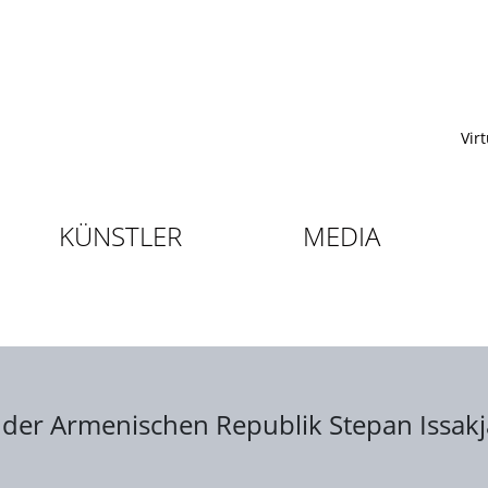
Vir
KÜNSTLER
MEDIA
r der Armenischen Republik Stepan Issak