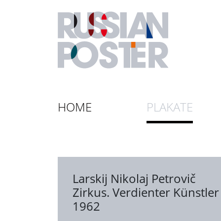
HOME
PLAKATE
Larskij Nikolaj Petrovič
Zirkus. Verdienter Künstle
1962