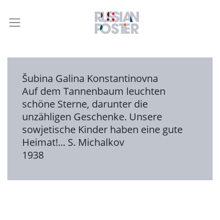
Šubina Galina Konstantinovna
Auf dem Tannenbaum leuchten
schöne Sterne, darunter die
unzähligen Geschenke. Unsere
sowjetische Kinder haben eine gute
Heimat!... S. Michalkov
1938