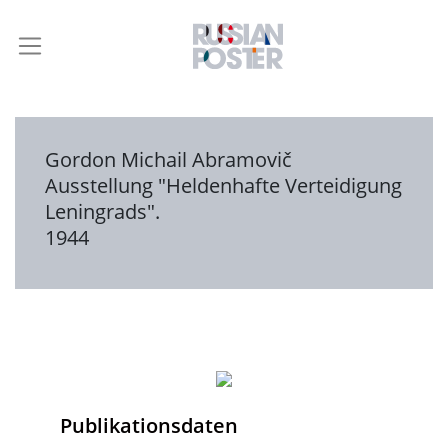
Gordon Michail Abramovič
Ausstellung "Heldenhafte Verteidigung
Leningrads".
1944
Publikationsdaten