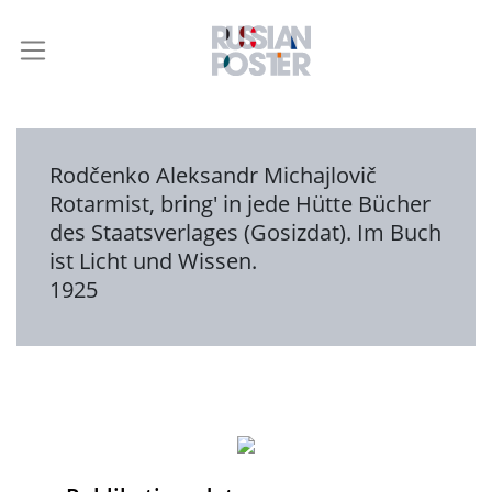
Rodčenko Aleksandr Michajlovič
Rotarmist, bring' in jede Hütte Bücher
des Staatsverlages (Gosizdat). Im Buch
ist Licht und Wissen.
1925